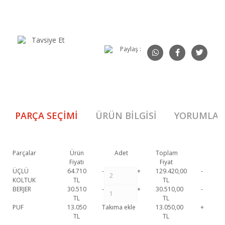
Tavsiye Et
Paylaş :
PARÇA SEÇIMI
ÜRÜN BILGISI
YORUMLAR
Parçalar
Ürün
Adet
Toplam
Fiyatı
Fiyat
ÜÇLÜ
64.710
-
+
129.420,00
-
KOLTUK
TL
TL
BERJER
30.510
-
+
30.510,00
-
TL
TL
PUF
13.050
Takıma ekle
13.050,00
+
TL
TL