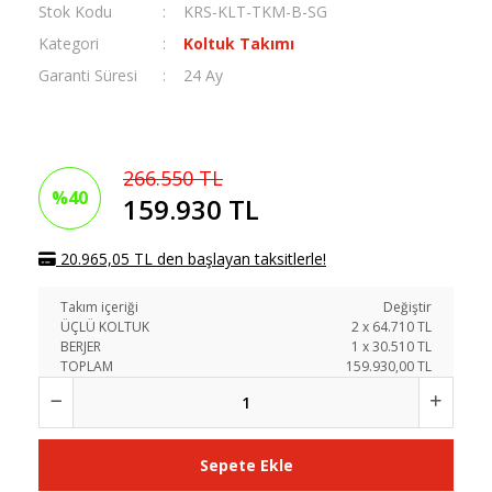
Stok Kodu
KRS-KLT-TKM-B-SG
Kategori
Koltuk Takımı
Garanti Süresi
24 Ay
266.550 TL
%40
159.930 TL
20.965,05 TL den başlayan taksitlerle!
Takım içeriği
Değiştir
ÜÇLÜ KOLTUK
2
x
64.710
TL
BERJER
1
x
30.510
TL
TOPLAM
159.930,00 TL
Sepete Ekle