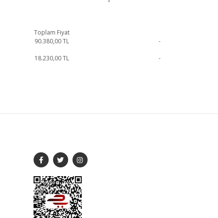
Toplam Fiyat
90.380,00
TL
-
18.230,00
TL
-
şime geçebilirsiniz.
SOSYAL MEDYA