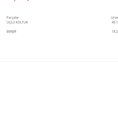
Parçalar
Ürün
ÜÇLÜ KOLTUK
45.
BERJER
18.
Kano Koltuk Takımı 2 1. Sınıf malzeme ve özel işçilik ile üretilmekte olup 2 yı
Kano Koltuk Takımı 2
Üçlü Koltuk
KURUMSAL
KATEGORİLER
HAKKIMIZDA
KOLTUK TAKIMI
MAĞAZALARIMIZ
YEMEK ODASI
İLETİŞİM
YATAK ODASI
BLOG
TV ÜNİTESİ
FRANCHISE BAŞVURU
KÖŞE KOLTUK