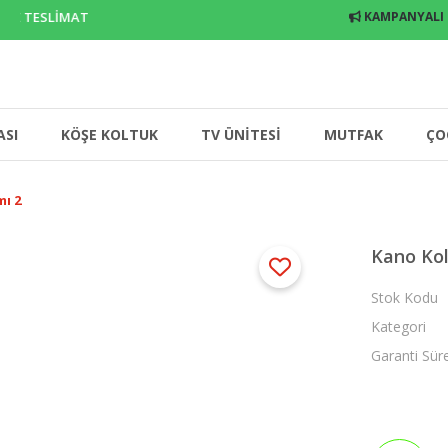
E TESLİMAT
KAMPANYALI
ASI
KÖŞE KOLTUK
TV ÜNİTESİ
MUTFAK
ÇO
ı 2
Kano Kol
Stok Kodu
Kategori
Garanti Sür