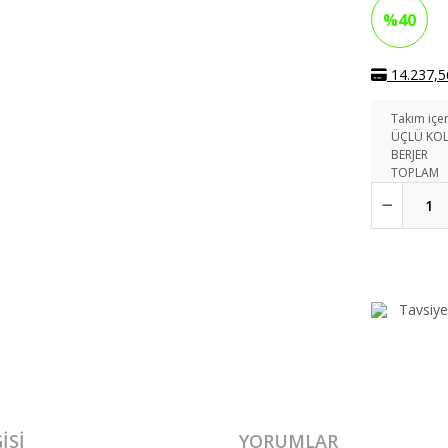
%40
14.237,56
Takım içer
ÜÇLÜ KO
BERJER
TOPLAM
Tavsiye
ISI
YORUMLAR