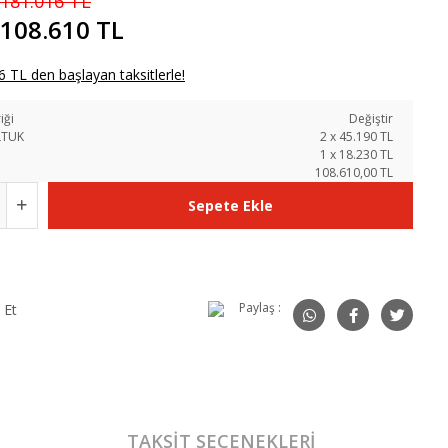
181.016 TL
108.610 TL
 TL den başlayan taksitlerle!
iği
Değiştir
LTUK
2
x
45.190
TL
1
x
18.230
TL
108.610,00 TL
Sepete Ekle
Paylaş :
 Et
TAKSIT SEÇENEKLERI