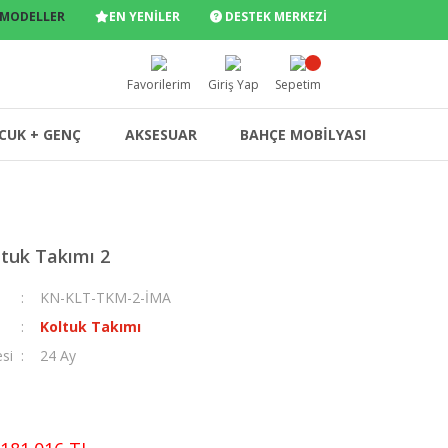
 MODELLER
EN YENİLER
DESTEK MERKEZİ
Favorilerim
Giriş Yap
Sepetim
CUK + GENÇ
AKSESUAR
BAHÇE MOBİLYASI
tuk Takımı 2
KN-KLT-TKM-2-İMA
Koltuk Takımı
esi
24 Ay