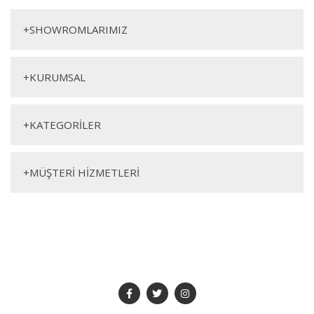
Yorum Yaz
Sandalye
+
SHOWROMLARIMIZ
+
KURUMSAL
+
KATEGORİLER
Genişlik
Yükseklik
Derinlik
+
MÜŞTERİ HİZMETLERİ
56cm
82cm
51cm
SOSYAL MEDYA