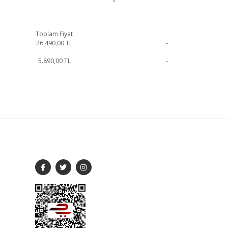
Toplam Fiyat
26.490,00
TL
-
5.890,00
TL
-
rsiniz.
SOSYAL MEDYA