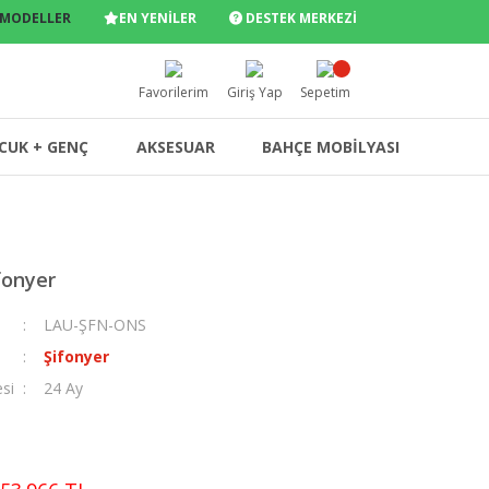
 MODELLER
EN YENİLER
DESTEK MERKEZİ
Favorilerim
Giriş Yap
Sepetim
CUK + GENÇ
AKSESUAR
BAHÇE MOBİLYASI
fonyer
LAU-ŞFN-ONS
Şifonyer
esi
24 Ay