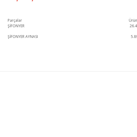
Parçalar
Ürün
ŞİFONYER
26.
ŞİFONYER AYNASI
5.8
Laura Şifonyer 1. Sınıf malzeme ve özel işçilik ile üretilmekte olup 2 yıl res
Laura Şifonyer
Şifonyer
KURUMSAL
KATEGORİLER
HAKKIMIZDA
KOLTUK TAKIMI
MAĞAZALARIMIZ
YEMEK ODASI
İLETİŞİM
YATAK ODASI
BLOG
TV ÜNİTESİ
FRANCHISE BAŞVURU
KÖŞE KOLTUK