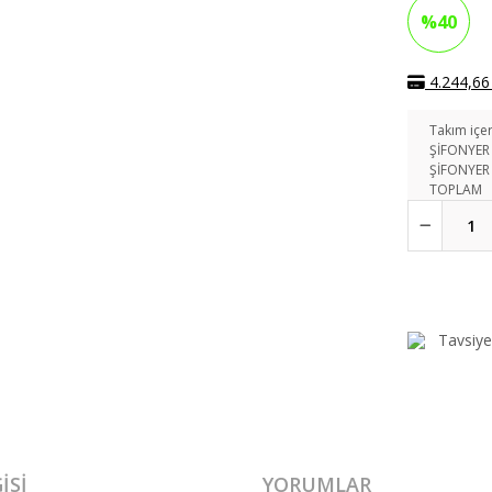
%40
4.244,66 
Takım içer
ŞİFONYER
ŞİFONYER
TOPLAM
Tavsiye
ISI
YORUMLAR