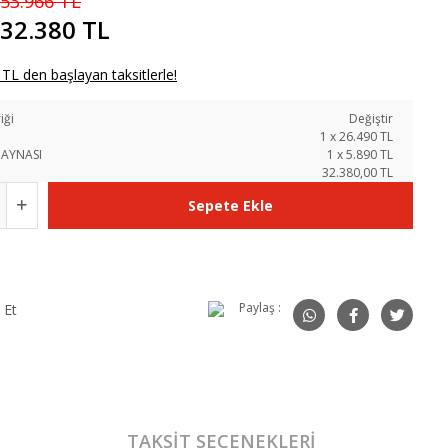
53.966 TL
32.380 TL
TL den başlayan taksitlerle!
iği
Değiştir
1
x
26.490
TL
 AYNASI
1
x
5.890
TL
32.380,00 TL
Sepete Ekle
Paylaş :
 Et
TAKSIT SEÇENEKLERI