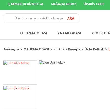
İÇ MİMARLIK HİZMETİ AL
MAĞAZALARIMIZ
SİPARİŞ TAKİP
TÜM İLLERE
ARA
OTURMA ODASI
YATAK ODASI
YEMEK OD
Anasayfa
OTURMA ODASI
Koltuk + Kanepe
Üçlü Koltuk
L