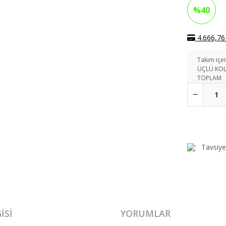
%40
4.666,76 
Takım içer
ÜÇLÜ KO
TOPLAM
Tavsiye
ISI
YORUMLAR