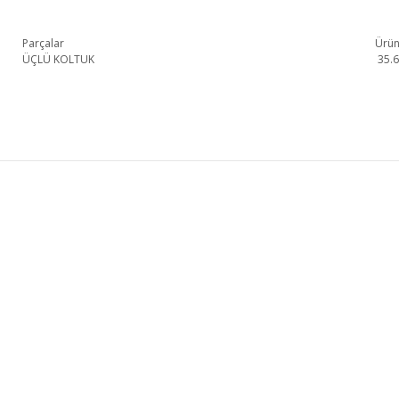
Parçalar
Ürün
ÜÇLÜ KOLTUK
35.
Lion Üçlü Koltuk 1. Sınıf malzeme ve özel işçilik ile üretilmekte olup 2 yıl res
Lion Üçlü Koltuk
Üçlü Koltuk
KURUMSAL
KATEGORİLER
HAKKIMIZDA
KOLTUK TAKIMI
MAĞAZALARIMIZ
YEMEK ODASI
İLETİŞİM
YATAK ODASI
BLOG
TV ÜNİTESİ
FRANCHISE BAŞVURU
KÖŞE KOLTUK
Genişlik
Yükseklik
Derinlik
235cm
82cm
100cm