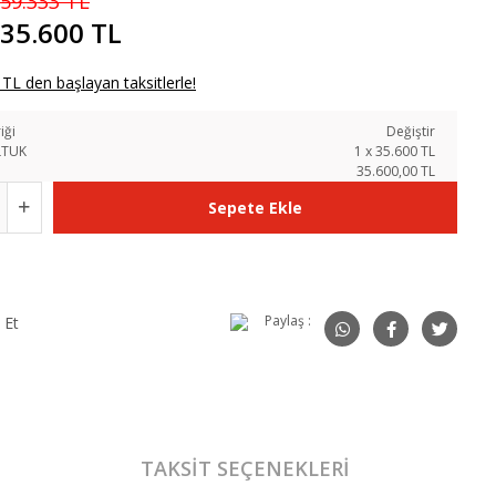
59.333 TL
35.600 TL
TL den başlayan taksitlerle!
iği
Değiştir
LTUK
1
x
35.600
TL
35.600,00 TL
Sepete Ekle
Paylaş :
 Et
TAKSIT SEÇENEKLERI