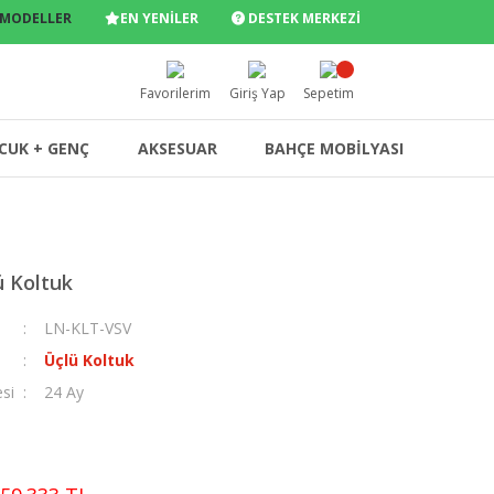
 MODELLER
EN YENİLER
DESTEK MERKEZİ
Favorilerim
Giriş Yap
Sepetim
CUK + GENÇ
AKSESUAR
BAHÇE MOBİLYASI
ü Koltuk
LN-KLT-VSV
Üçlü Koltuk
esi
24 Ay