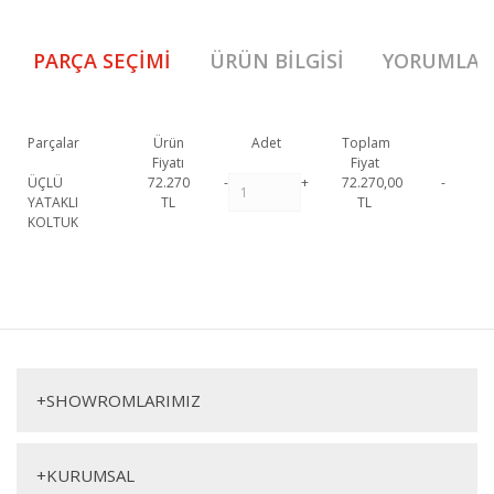
PARÇA SEÇIMI
ÜRÜN BILGISI
YORUMLAR
Parçalar
Ürün
Adet
Toplam
Fiyatı
Fiyat
ÜÇLÜ
72.270
-
+
72.270,00
-
YATAKLI
TL
TL
KOLTUK
Lois Üçlü Koltuk 2 1. Sınıf malzeme ve özel işçilik ile üretilmekte olup 2
yıl resmi garanti kapsamındadır. Lois Üçlü Koltuk 2 hakkında detaylı bilgi
Bu ürüne ilk yorumu siz yapın!
için iletişime geçebilirsiniz.
Lois Üçlü Koltuk 2
Yorum Yaz
Üçlü Koltuk
+
SHOWROMLARIMIZ
+
KURUMSAL