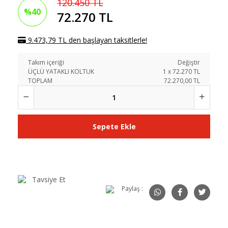
120.450 TL
%40
72.270 TL
9.473,79 TL den başlayan taksitlerle!
Takım içeriği
Değiştir
ÜÇLÜ YATAKLI KOLTUK
1
x
72.270
TL
TOPLAM
72.270,00 TL
Sepete Ekle
Tavsiye Et
Paylaş :