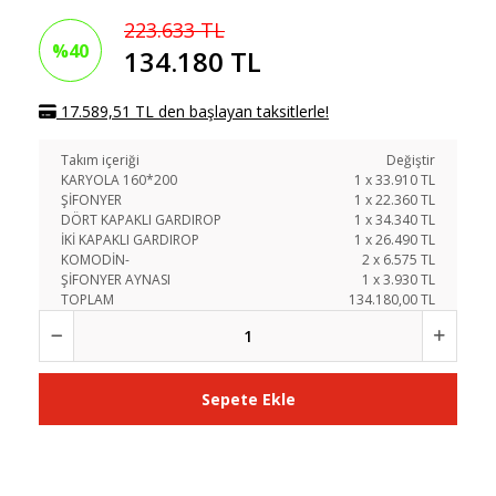
223.633 TL
%40
134.180 TL
17.589,51 TL den başlayan taksitlerle!
Takım içeriği
Değiştir
KARYOLA 160*200
1
x
33.910
TL
ŞİFONYER
1
x
22.360
TL
DÖRT KAPAKLI GARDIROP
1
x
34.340
TL
İKİ KAPAKLI GARDIROP
1
x
26.490
TL
KOMODİN-
2
x
6.575
TL
ŞİFONYER AYNASI
1
x
3.930
TL
TOPLAM
134.180,00 TL
Sepete Ekle