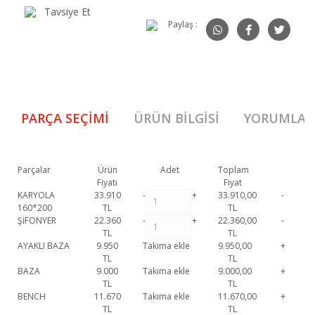
Tavsiye Et
Paylaş :
PARÇA SEÇIMI
ÜRÜN BILGISI
YORUMLAR
Parçalar
Ürün
Adet
Toplam
Fiyatı
Fiyat
KARYOLA
33.910
-
+
33.910,00
-
160*200
TL
TL
ŞİFONYER
22.360
-
+
22.360,00
-
TL
TL
AYAKLI BAZA
9.950
Takıma ekle
9.950,00
+
TL
TL
BAZA
9.000
Takıma ekle
9.000,00
+
TL
TL
BENCH
11.670
Takıma ekle
11.670,00
+
TL
TL