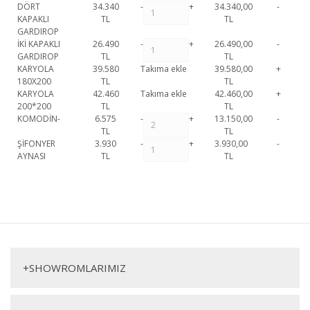
DÖRT
34.340
-
+
34.340,00
-
KAPAKLI
TL
TL
GARDIROP
İKİ KAPAKLI
26.490
-
+
26.490,00
-
GARDIROP
TL
TL
KARYOLA
39.580
Takıma ekle
39.580,00
+
180X200
TL
TL
KARYOLA
42.460
Takıma ekle
42.460,00
+
200*200
TL
TL
KOMODİN-
6.575
-
+
13.150,00
-
TL
TL
ŞİFONYER
3.930
-
+
3.930,00
-
AYNASI
TL
TL
Luna Yatak Odası Takımı 1. Sınıf malzeme ve özel işçilik ile üretilmekte
olup 2 yıl resmi garanti kapsamındadır.
Luna Yatak Odası
Bu ürüne ilk yorumu siz yapın!
Takımı hakkında detaylı bilgi için iletişime geçebilirsiniz.
Luna Yatak Odası Takımı
Yorum Yaz
Dolap
Komodin
+
SHOWROMLARIMIZ