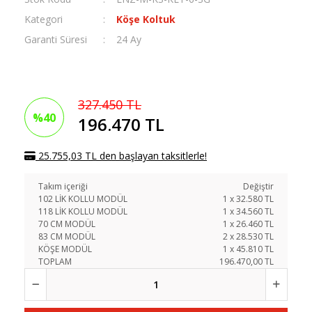
Kategori
Köşe Koltuk
Garanti Süresi
24 Ay
327.450 TL
%40
196.470 TL
25.755,03 TL den başlayan taksitlerle!
Takım içeriği
Değiştir
102 LİK KOLLU MODÜL
1
x
32.580
TL
118 LİK KOLLU MODÜL
1
x
34.560
TL
70 CM MODÜL
1
x
26.460
TL
83 CM MODÜL
2
x
28.530
TL
KÖŞE MODÜL
1
x
45.810
TL
TOPLAM
196.470,00 TL