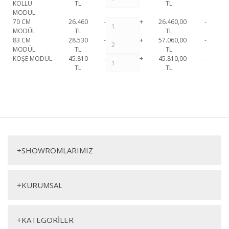
KOLLU
TL
TL
MODÜL
70 CM
26.460
-
+
26.460,00
-
MODÜL
TL
TL
83 CM
28.530
-
+
57.060,00
-
MODÜL
TL
TL
KÖŞE MODÜL
45.810
-
+
45.810,00
-
TL
TL
Lunza Modüler Köşe Koltuk 6 1. Sınıf malzeme ve özel işçilik ile
üretilmekte olup 2 yıl resmi garanti kapsamındadır. Lunza Modüler
Bu ürüne ilk yorumu siz yapın!
Köşe Koltuk 6 hakkında detaylı bilgi için iletişime geçebilirsiniz.
Lunza Modüler Köşe Koltuk 6
Yorum Yaz
Köşe Koltuk
+
SHOWROMLARIMIZ
+
KURUMSAL
+
KATEGORİLER