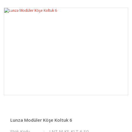
Lunza Modüler Köşe Koltuk 6
Stok Kodu
LNZ-M-KS-KLT-6-SG