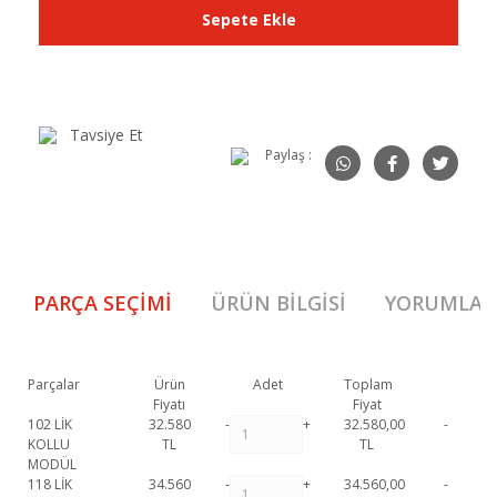
Sepete Ekle
Tavsiye Et
Paylaş :
PARÇA SEÇIMI
ÜRÜN BILGISI
YORUMLAR
Parçalar
Ürün
Adet
Toplam
Fiyatı
Fiyat
102 LİK
32.580
-
+
32.580,00
-
KOLLU
TL
TL
MODÜL
118 LİK
34.560
-
+
34.560,00
-