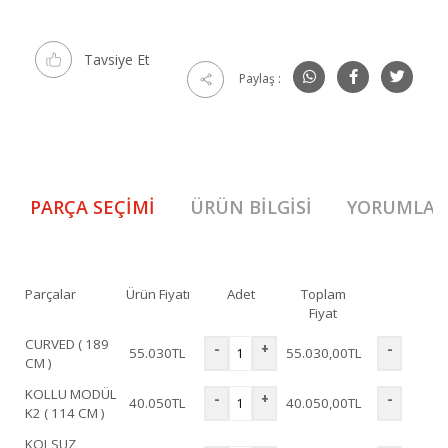
Tavsiye Et
Paylaş :
PARÇA SEÇIMI
ÜRÜN BILGISI
YORUMLAR
Parçalar
Ürün Fiyatı
Adet
Toplam
Fiyat
CURVED ( 189
-
+
-
55.030
TL
55.030,00
TL
CM )
KOLLU MODÜL
-
+
-
40.050
TL
40.050,00
TL
K2 ( 114 CM )
KOLSUZ