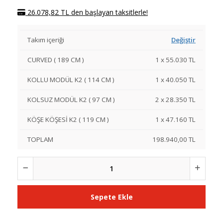
26.078,82 TL den başlayan taksitlerle!
Takım içeriği
Değiştir
CURVED ( 189 CM )
1
x
55.030
TL
KOLLU MODÜL K2 ( 114 CM )
1
x
40.050
TL
KOLSUZ MODÜL K2 ( 97 CM )
2
x
28.350
TL
KÖŞE KÖŞESİ K2 ( 119 CM )
1
x
47.160
TL
TOPLAM
198.940,00 TL
Sepete Ekle