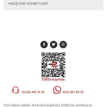
+
MÜŞTERİ HİZMETLERİ
335*430cm
cm
cm
SOSYAL MEDYA
Müşteri Hizmetleri
Whatsapp
0(242) 443 10 43
0532 067 09 23
Tüm Hakları Saklıdır. Kredi kartı bilgileriniz 256Bit SSL sertifikası ile