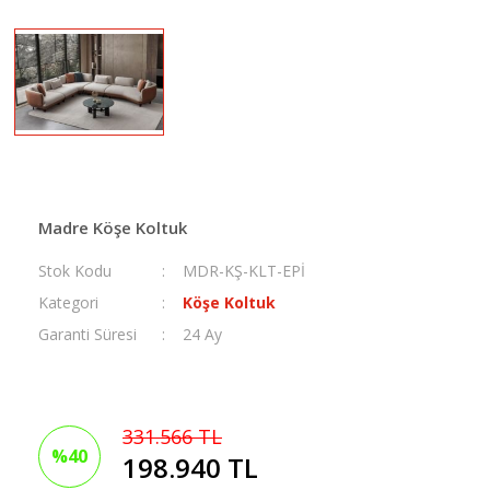
Şifonyer+Ayna
Çocuk + Genç Şifonyer
Sandalye + Bench
Köşe Dolap & Gardırop
Yatak
Çocuk Koltuğu + Puf
Sehpa Set
Sürgülü Dolap & Gardır
Çocuk + Genç Komodin
Yan Sehpa
Yüklük
Çocuk + Genç Kitaplık
Zigon Sehpa
Madre Köşe Koltuk
Stok Kodu
MDR-KŞ-KLT-EPİ
Kategori
Köşe Koltuk
Garanti Süresi
24 Ay
331.566 TL
%40
198.940 TL