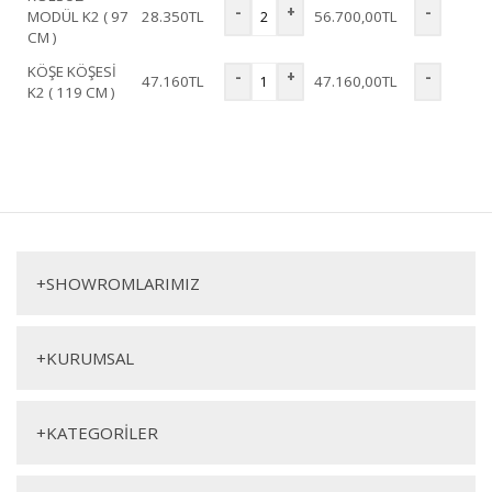
-
+
-
MODÜL K2 ( 97
28.350
TL
56.700,00
TL
CM )
KÖŞE KÖŞESİ
-
+
-
47.160
TL
47.160,00
TL
K2 ( 119 CM )
Madre Köşe Koltuk 1. Sınıf malzeme ve özel işçilik ile üretilmekte olup 2
yıl resmi garanti kapsamındadır. Madre Köşe Koltuk hakkında detaylı
Bu ürüne ilk yorumu siz yapın!
bilgi için iletişime geçebilirsiniz.
Madre Köşe Koltuk
Yorum Yaz
Köşe Koltuk
+
SHOWROMLARIMIZ
+
KURUMSAL
+
KATEGORİLER
Genişlik
Yükseklik
Derinlik