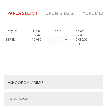
PARÇA SEÇIMI
ÜRÜN BILGISI
YORUMLAR
Parçalar
Ürün
Adet
Toplam
Fiyatı
Fiyat
BERJER
15.010
-
+
15.010,00
-
TL
TL
Madrid Berjer (K2) 1. Sınıf malzeme ve özel işçilik ile üretilmekte olup 2
yıl resmi garanti kapsamındadır. Madrid Berjer (K2) hakkında detaylı
Bu ürüne ilk yorumu siz yapın!
bilgi için iletişime geçebilirsiniz.
Madrid Berjer (K2)
Yorum Yaz
Berjer
+
SHOWROMLARIMIZ
+
KURUMSAL