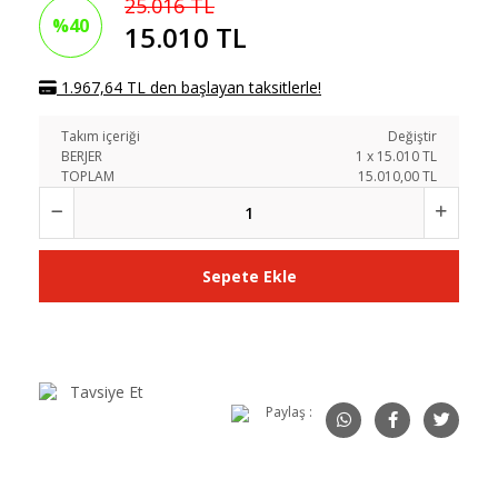
25.016 TL
%40
15.010 TL
1.967,64 TL den başlayan taksitlerle!
Takım içeriği
Değiştir
BERJER
1
x
15.010
TL
TOPLAM
15.010,00 TL
Sepete Ekle
Tavsiye Et
Paylaş :