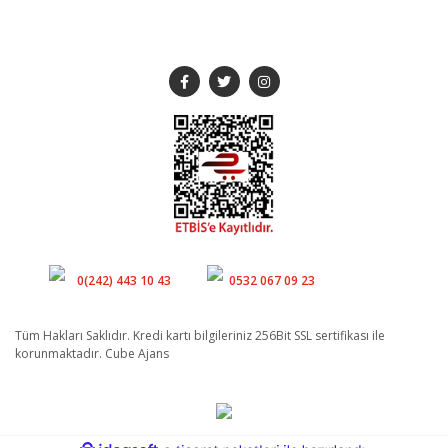
SOSYAL MEDYA
Genişlik
Yükseklik
Derinlik
280cm
cm
cm
Müşteri Hizmetleri
Whatsapp
0(242) 443 10 43
0532 067 09 23
Tüm Hakları Saklıdır. Kredi kartı bilgileriniz 256Bit SSL sertifikası ile
korunmaktadır. Cube Ajans