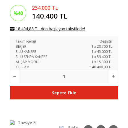
234.000 TL
%40
140.400 TL
18.404,88 TL den başlayan taksitlerle!
Takım içeriği
Değiştir
BERJER
1
x
20.700
TL
3 LÜ KANEPE
1
x
45.000
TL
3 LÜ SEHPA KANEPE
1
x
59.400
TL
AHŞAP MODÜL
1
x
15.300
TL
TOPLAM
140.400,00 TL
Sepete Ekle
Tavsiye Et
Paylaş :