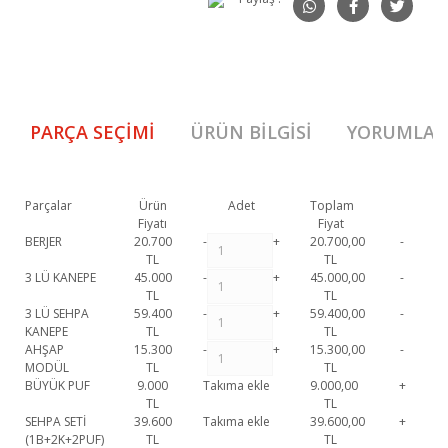
PARÇA SEÇIMI
ÜRÜN BILGISI
YORUMLAR
Parçalar
Ürün
Adet
Toplam
Fiyatı
Fiyat
BERJER
20.700
-
+
20.700,00
-
TL
TL
3 LÜ KANEPE
45.000
-
+
45.000,00
-
TL
TL
3 LÜ SEHPA
59.400
-
+
59.400,00
-
KANEPE
TL
TL
AHŞAP
15.300
-
+
15.300,00
-
MODÜL
TL
TL
BÜYÜK PUF
9.000
Takıma ekle
9.000,00
+
TL
TL
SEHPA SETİ
39.600
Takıma ekle
39.600,00
+
(1B+2K+2PUF)
TL
TL