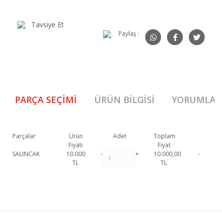
Tavsiye Et
Paylaş :
PARÇA SEÇIMI
ÜRÜN BILGISI
YORUMLAR
Parçalar
Ürün
Adet
Toplam
Fiyatı
Fiyat
SALINCAK
10.000
-
+
10.000,00
-
TL
TL
Milas Tekli Salıncak (Açık Kahve) 1. Sınıf malzeme ve özel işçilik ile
üretilmekte olup 2 yıl resmi garanti kapsamındadır. Milas Tekli Salıncak
Bu ürüne ilk yorumu siz yapın!
(Açık Kahve) hakkında detaylı bilgi için iletişime geçebilirsiniz.