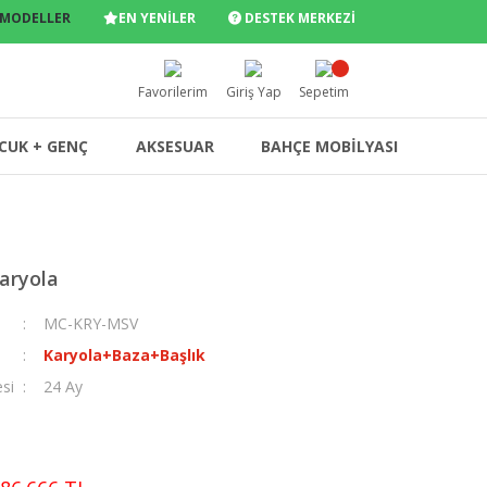
 MODELLER
EN YENİLER
DESTEK MERKEZİ
Favorilerim
Giriş Yap
Sepetim
CUK + GENÇ
AKSESUAR
BAHÇE MOBİLYASI
aryola
MC-KRY-MSV
Karyola+Baza+Başlık
esi
24 Ay