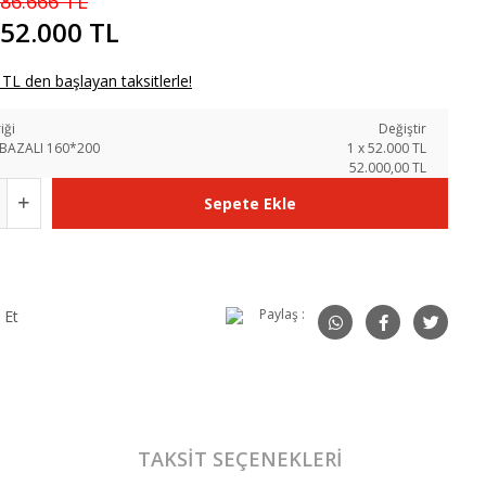
86.666 TL
52.000 TL
TL den başlayan taksitlerle!
iği
Değiştir
BAZALI 160*200
1
x
52.000
TL
52.000,00 TL
Sepete Ekle
Paylaş :
 Et
TAKSIT SEÇENEKLERI