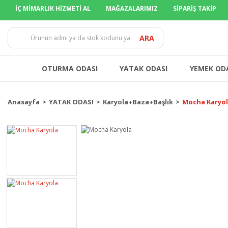
İÇ MİMARLIK HİZMETİ AL
MAĞAZALARIMIZ
SİPARİŞ TAKİP
TÜM İLLER
ARA
OTURMA ODASI
YATAK ODASI
YEMEK OD
Anasayfa
YATAK ODASI
Karyola+Baza+Başlık
Mocha Karyo