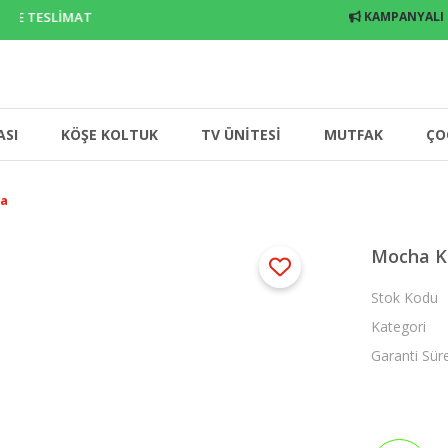
E TESLİMAT
KAMPANYALI
ASI
KÖŞE KOLTUK
TV ÜNİTESİ
MUTFAK
ÇO
la
Mocha K
Stok Kodu
Kategori
Garanti Sür