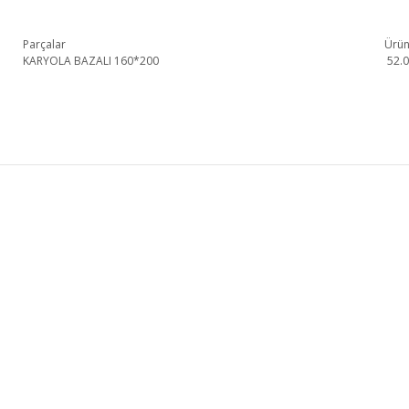
Parçalar
Ürün
KARYOLA BAZALI 160*200
52.
Mocha Karyola 1. Sınıf malzeme ve özel işçilik ile üretilmekte olup 2 yıl resm
Mocha Karyola
Karyola
KURUMSAL
KATEGORİLER
HAKKIMIZDA
KOLTUK TAKIMI
MAĞAZALARIMIZ
YEMEK ODASI
İLETİŞİM
YATAK ODASI
BLOG
TV ÜNİTESİ
FRANCHISE BAŞVURU
KÖŞE KOLTUK
Genişlik
Yükseklik
Derinlik
252cm
87cm
205cm