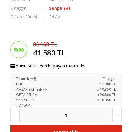
Kategori
Sehpa Set
Garanti Süresi
24 Ay
83.160 TL
%50
41.580 TL
5.450,68 TL den başlayan taksitlerle!
Takım içeriği
Değiştir
PUF
x
7.380
TL
AHŞAP YAN SEHPA
x
10.350
TL
ORTA SEHPA
x
20.880
TL
YAN SEHPA
x
10.350
TL
TOPLAM
Sepete Ekle