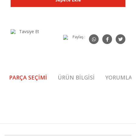
Tavsiye Et
Paylaş :
PARÇA SEÇIMI
ÜRÜN BILGISI
YORUMLAR
Mocha Sehpa Set 1. Sınıf malzeme ve özel işçilik ile üretilmekte olup 2
yıl resmi garanti kapsamındadır. Mocha Sehpa Set hakkında detaylı bilgi
Bu ürüne ilk yorumu siz yapın!
için iletişime geçebilirsiniz.
Mocha Sehpa Set