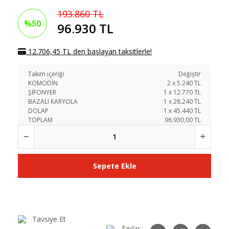
193.860 TL
%50
96.930 TL
12.706,45 TL den başlayan taksitlerle!
Takım içeriği
Değiştir
KOMODİN
2
x
5.240
TL
ŞİFONYER
1
x
12.770
TL
BAZALI KARYOLA
1
x
28.240
TL
DOLAP
1
x
45.440
TL
TOPLAM
96.930,00 TL
Sepete Ekle
Tavsiye Et
Paylaş :