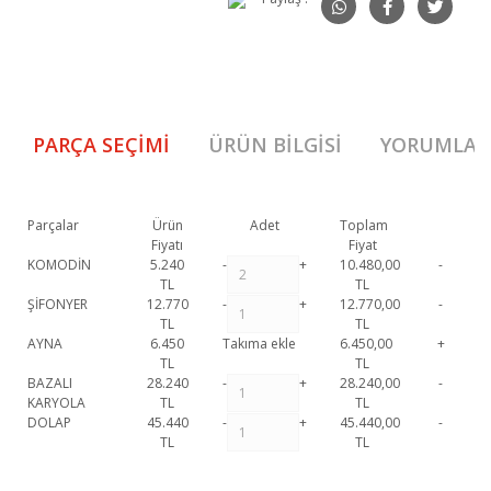
PARÇA SEÇIMI
ÜRÜN BILGISI
YORUMLAR
Parçalar
Ürün
Adet
Toplam
Fiyatı
Fiyat
KOMODİN
5.240
-
+
10.480,00
-
TL
TL
ŞİFONYER
12.770
-
+
12.770,00
-
TL
TL
AYNA
6.450
Takıma ekle
6.450,00
+
TL
TL
BAZALI
28.240
-
+
28.240,00
-
KARYOLA
TL
TL
DOLAP
45.440
-
+
45.440,00
-
TL
TL