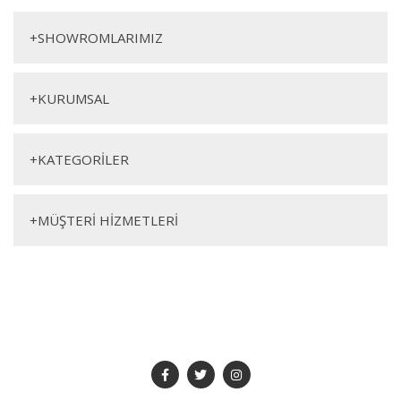
Yorum Yaz
Zigon
+
SHOWROMLARIMIZ
+
KURUMSAL
+
KATEGORİLER
Genişlik
Yükseklik
Derinlik
+
MÜŞTERİ HİZMETLERİ
58cm
63cm
47cm
SOSYAL MEDYA