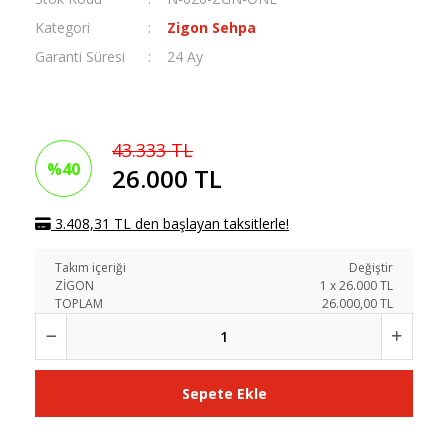
Kategori
Zigon Sehpa
Garanti Süresi
24 Ay
43.333 TL
%40
26.000 TL
3.408,31 TL den başlayan taksitlerle!
Takım içeriği
Değiştir
ZİGON
1
x
26.000
TL
TOPLAM
26.000,00 TL
Sepete Ekle