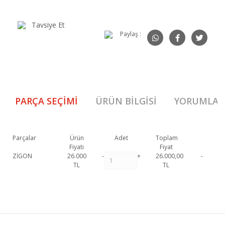
Tavsiye Et
Paylaş :
PARÇA SEÇIMI
ÜRÜN BILGISI
YORUMLAR
Parçalar
Ürün
Adet
Toplam
Fiyatı
Fiyat
ZİGON
26.000
-
+
26.000,00
-
TL
TL
N 020 Zigon Sehpa 1. Sınıf malzeme ve özel işçilik ile üretilmekte olup 2
yıl resmi garanti kapsamındadır. N 020 Zigon Sehpa
hakkında detaylı
Bu ürüne ilk yorumu siz yapın!
bilgi için iletişime geçebilirsiniz.
N 020 Zigon Sehpa