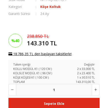
Kategori
Köşe Koltuk
Garanti Süresi
24 Ay
238.850 TL
%40
143.310 TL
18.786,35 TL den başlayan taksitlerle!
Takım içeriği
Değiştir
KOLLU MODÜL K1 ( 120 CM )
2
x
33.000
TL
KOLSUZ MODÜL K1 ( 96 CM )
2
x
23.400
TL
KÖŞE KÖŞESİ K1 ( 100 CM )
1
x
30.510
TL
TOPLAM
143.310,00 TL
Sepete Ekle