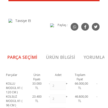
Tavsiye Et
Paylaş :
PARÇA SEÇIMI
ÜRÜN BILGISI
YORUMLAR
Parçalar
Ürün
Adet
Toplam
Fiyatı
Fiyat
KOLLU
33.000
-
+
66.000,00
-
MODÜL K1 (
TL
TL
120 CM )
KOLSUZ
23.400
-
+
46.800,00
-
MODÜL K1 (
TL
TL
96 CM )