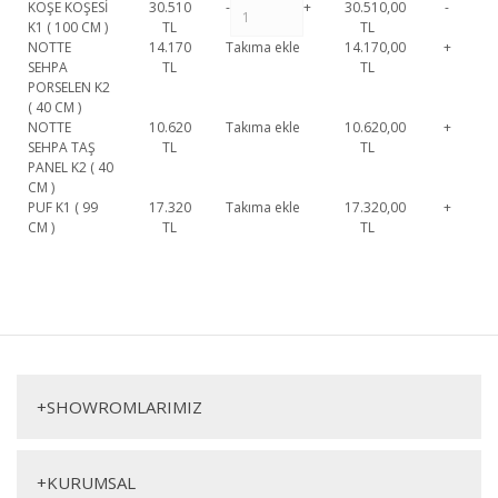
KÖŞE KÖŞESİ
30.510
-
+
30.510,00
-
K1 ( 100 CM )
TL
TL
NOTTE
14.170
Takıma ekle
14.170,00
+
SEHPA
TL
TL
PORSELEN K2
( 40 CM )
NOTTE
10.620
Takıma ekle
10.620,00
+
SEHPA TAŞ
TL
TL
PANEL K2 ( 40
CM )
PUF K1 ( 99
17.320
Takıma ekle
17.320,00
+
CM )
TL
TL
Notte Köşe Koltuk 1. Sınıf malzeme ve özel işçilik ile üretilmekte olup 2
yıl resmi garanti kapsamındadır. Notte Köşe Koltuk hakkında detaylı
Bu ürüne ilk yorumu siz yapın!
bilgi için iletişime geçebilirsiniz.
Notte Köşe Koltuk
Yorum Yaz
Köşe Koltuk
+
SHOWROMLARIMIZ
+
KURUMSAL