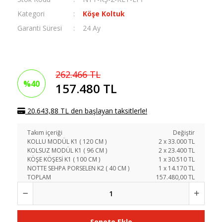
Kategori
Köşe Koltuk
Garanti Süresi
24 Ay
262.466 TL
%40
157.480 TL
20.643,88 TL den başlayan taksitlerle!
Takım içeriği
Değiştir
KOLLU MODÜL K1 ( 120 CM )
2
x
33.000
TL
KOLSUZ MODÜL K1 ( 96 CM )
2
x
23.400
TL
KÖŞE KÖŞESİ K1 ( 100 CM )
1
x
30.510
TL
NOTTE SEHPA PORSELEN K2 ( 40 CM )
1
x
14.170
TL
TOPLAM
157.480,00 TL
Sepete Ekle