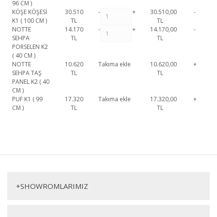
96 CM )
KÖŞE KÖŞESİ
30.510
-
+
30.510,00
-
K1 ( 100 CM )
TL
TL
NOTTE
14.170
-
+
14.170,00
-
SEHPA
TL
TL
PORSELEN K2
( 40 CM )
NOTTE
10.620
Takıma ekle
10.620,00
+
SEHPA TAŞ
TL
TL
PANEL K2 ( 40
CM )
PUF K1 ( 99
17.320
Takıma ekle
17.320,00
+
CM )
TL
TL
Notte Köşe Koltuk 2 1. Sınıf malzeme ve özel işçilik ile üretilmekte olup 2
yıl resmi garanti kapsamındadır. Notte Köşe Koltuk 2 hakkında detaylı
Bu ürüne ilk yorumu siz yapın!
bilgi için iletişime geçebilirsiniz.
Notte Köşe Koltuk 2
Yorum Yaz
Köşe Koltuk
+
SHOWROMLARIMIZ