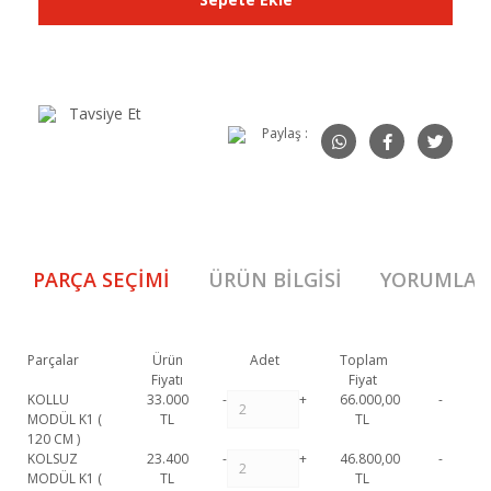
Tavsiye Et
Paylaş :
PARÇA SEÇIMI
ÜRÜN BILGISI
YORUMLAR
Parçalar
Ürün
Adet
Toplam
Fiyatı
Fiyat
KOLLU
33.000
-
+
66.000,00
-
MODÜL K1 (
TL
TL
120 CM )
KOLSUZ
23.400
-
+
46.800,00
-
MODÜL K1 (
TL
TL