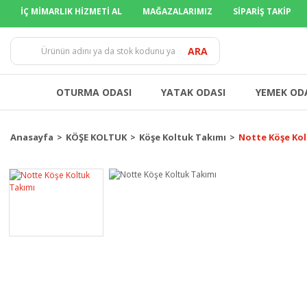
İÇ MİMARLIK HİZMETİ AL
MAĞAZALARIMIZ
SİPARİŞ TAKİP
TÜM İLLERE
ARA
OTURMA ODASI
YATAK ODASI
YEMEK OD
Anasayfa
KÖŞE KOLTUK
Köşe Koltuk Takımı
Notte Köşe Kol