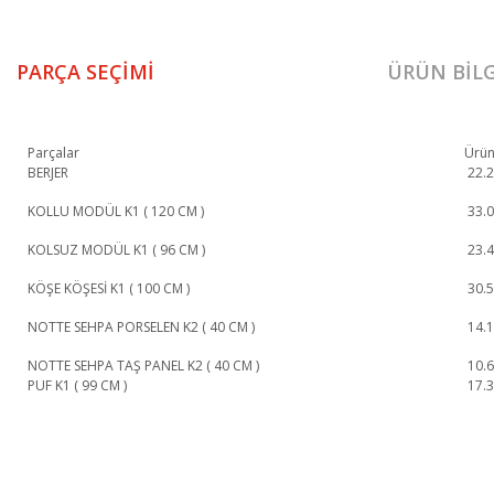
PARÇA SEÇIMI
ÜRÜN BILG
Parçalar
Ürün
BERJER
22.
KOLLU MODÜL K1 ( 120 CM )
33.
KOLSUZ MODÜL K1 ( 96 CM )
23.
KÖŞE KÖŞESİ K1 ( 100 CM )
30.
NOTTE SEHPA PORSELEN K2 ( 40 CM )
14.
NOTTE SEHPA TAŞ PANEL K2 ( 40 CM )
10.
PUF K1 ( 99 CM )
17.
Notte Köşe Koltuk Takımı 1. Sınıf malzeme ve özel işçilik ile üretilmekte olup 
Notte Köşe Koltuk Takımı