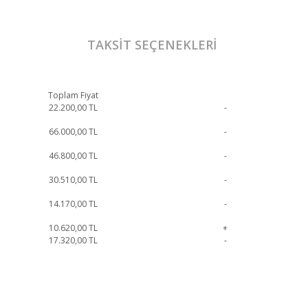
TAKSIT SEÇENEKLERI
Toplam Fiyat
22.200,00
TL
-
66.000,00
TL
-
46.800,00
TL
-
30.510,00
TL
-
14.170,00
TL
-
10.620,00
TL
+
17.320,00
TL
-
çin iletişime geçebilirsiniz.