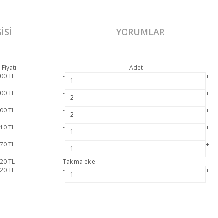
ISI
YORUMLAR
 Fiyatı
Adet
200
TL
-
+
000
TL
-
+
400
TL
-
+
510
TL
-
+
170
TL
-
+
620
TL
Takıma ekle
320
TL
-
+
2 yıl resmi garanti kapsamındadır. Notte Köşe Koltuk Takımı hakkında detaylı bilgi i
Bu ürüne ilk yorumu siz yapın!