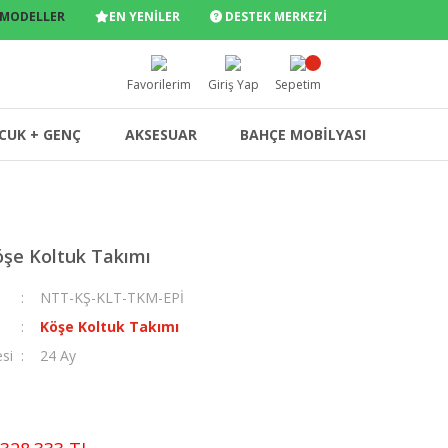
 MODELLER
EN YENİLER
DESTEK MERKEZİ
Favorilerim
Giriş Yap
Sepetim
CUK + GENÇ
AKSESUAR
BAHÇE MOBİLYASI
şe Koltuk Takımı
NTT-KŞ-KLT-TKM-EPİ
Köşe Koltuk Takımı
esi
24 Ay