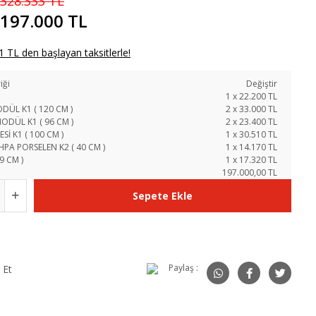
328.333 TL
197.000 TL
 TL den başlayan taksitlerle!
iği
Değiştir
1
x
22.200
TL
DÜL K1 ( 120 CM )
2
x
33.000
TL
ODÜL K1 ( 96 CM )
2
x
23.400
TL
Sİ K1 ( 100 CM )
1
x
30.510
TL
PA PORSELEN K2 ( 40 CM )
1
x
14.170
TL
9 CM )
1
x
17.320
TL
197.000,00 TL
Sepete Ekle
Paylaş :
 Et