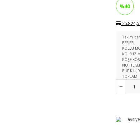
%40
25.824,51
Takım içer
BERJER
KOLLU MO
KOLSUZ M
KÖŞE KÖŞE
NOTTE SEH
PUF K1 ( 9
TOPLAM
Tavsiye