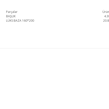
Parçalar
Ürün
BAŞLIK
4.3
LÜKS BAZA 160*200
20.
Olimpos Lüks Baza 1. Sınıf malzeme ve özel işçilik ile üretilmekte olup 2 yıl 
Olimpos Lüks Baza
Lüks Baza
KURUMSAL
KATEGORİLER
HAKKIMIZDA
KOLTUK TAKIMI
MAĞAZALARIMIZ
YEMEK ODASI
İLETİŞİM
YATAK ODASI
BLOG
TV ÜNİTESİ
FRANCHISE BAŞVURU
KÖŞE KOLTUK
Genişlik
Yükseklik
Derinlik
186cm
132cm
215cm