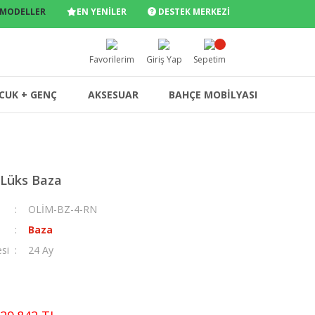
 MODELLER
EN YENİLER
DESTEK MERKEZİ
Favorilerim
Giriş Yap
Sepetim
CUK + GENÇ
AKSESUAR
BAHÇE MOBİLYASI
 Lüks Baza
OLİM-BZ-4-RN
Baza
esi
24 Ay