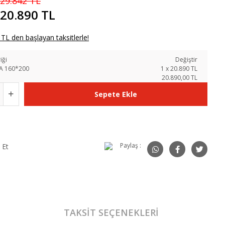
29.842 TL
20.890 TL
TL den başlayan taksitlerle!
iği
Değiştir
A 160*200
1
x
20.890
TL
20.890,00 TL
Sepete Ekle
Paylaş :
 Et
TAKSIT SEÇENEKLERI