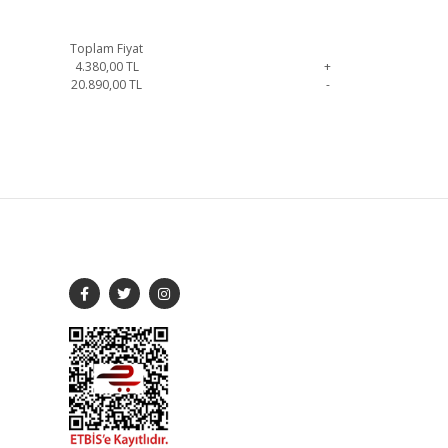
Toplam Fiyat
4.380,00
TL
+
20.890,00
TL
-
e geçebilirsiniz.
SOSYAL MEDYA