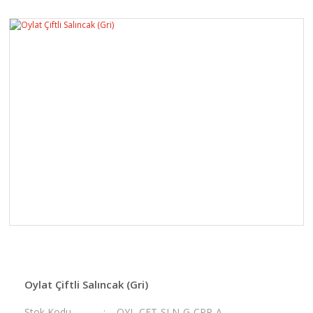
Oylat Çiftli Salıncak (Gri)
Stok Kodu
OYL-ÇFT-SLN-G-CPR-A