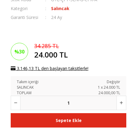
Kategori
Salıncak
Garanti Süresi
24 Ay
34.285 TL
%30
24.000 TL
3.146,13 TL den başlayan taksitlerle!
Takım içeriği
Değiştir
SALINCAK
1
x
24.000
TL
TOPLAM
24.000,00 TL
Sepete Ekle