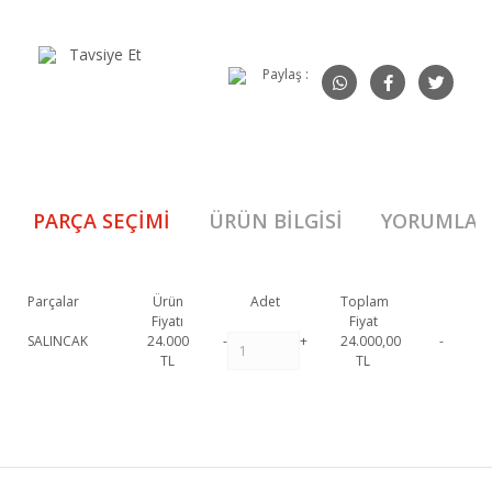
Tavsiye Et
Paylaş :
PARÇA SEÇIMI
ÜRÜN BILGISI
YORUMLAR
Parçalar
Ürün
Adet
Toplam
Fiyatı
Fiyat
SALINCAK
24.000
-
+
24.000,00
-
TL
TL
Oylat Çiftli Salıncak (Gri) 1. Sınıf malzeme ve özel işçilik ile üretilmekte
olup 2 yıl resmi garanti kapsamındadır. Oylat Çiftli Salıncak (Gri)
Bu ürüne ilk yorumu siz yapın!
hakkında detaylı bilgi için iletişime geçebilirsiniz.