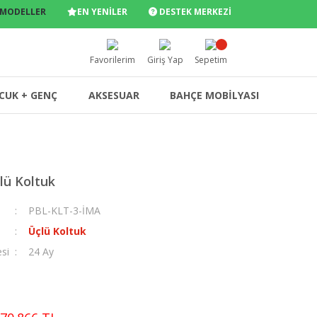
 MODELLER
EN YENİLER
DESTEK MERKEZİ
Favorilerim
Giriş Yap
Sepetim
CUK + GENÇ
AKSESUAR
BAHÇE MOBİLYASI
lü Koltuk
PBL-KLT-3-İMA
Üçlü Koltuk
esi
24 Ay