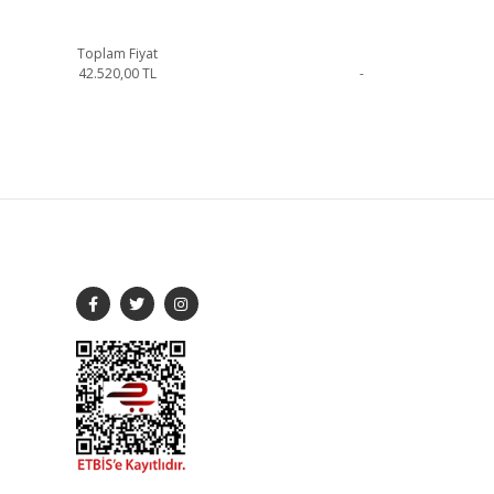
Toplam Fiyat
42.520,00
TL
-
çebilirsiniz.
SOSYAL MEDYA