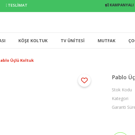
E TESLİMAT
KAMPANYALI
ASI
KÖŞE KOLTUK
TV ÜNİTESİ
MUTFAK
ÇO
ablo Üçlü Koltuk
Pablo Üç
Stok Kodu
Kategori
Garanti Sür