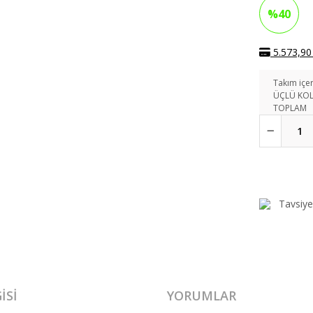
%40
5.573,90 
Takım içer
ÜÇLÜ KO
TOPLAM
Tavsiye
ISI
YORUMLAR