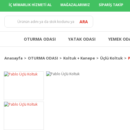
İÇ MİMARLIK HİZMETİ AL
MAĞAZALARIMIZ
SİPARİŞ TAKİP
TÜM İLLER
ARA
OTURMA ODASI
YATAK ODASI
YEMEK OD
Anasayfa
OTURMA ODASI
Koltuk + Kanepe
Üçlü Koltuk
P