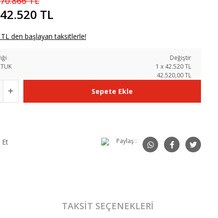
70.866 TL
42.520 TL
TL den başlayan taksitlerle!
iği
Değiştir
LTUK
1
x
42.520
TL
42.520,00 TL
Sepete Ekle
Paylaş :
 Et
TAKSIT SEÇENEKLERI