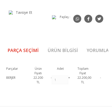
Tavsiye Et
Paylaş :
PARÇA SEÇIMI
ÜRÜN BILGISI
YORUMLAR
Parçalar
Ürün
Adet
Toplam
Fiyatı
Fiyat
BERJER
22.200
-
+
22.200,00
-
TL
TL
Palermo Berjer T 1. Sınıf malzeme ve özel işçilik ile üretilmekte olup 2
yıl resmi garanti kapsamındadır. Palermo Berjer T hakkında detaylı bilgi
Bu ürüne ilk yorumu siz yapın!
için iletişime geçebilirsiniz.
Palermo Berjer T