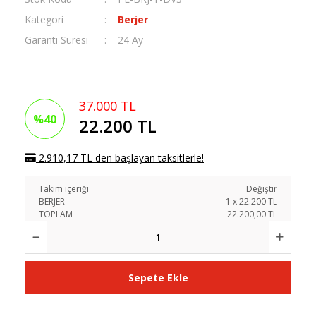
Kategori
Berjer
Garanti Süresi
24 Ay
37.000 TL
%40
22.200 TL
2.910,17 TL den başlayan taksitlerle!
Takım içeriği
Değiştir
BERJER
1
x
22.200
TL
TOPLAM
22.200,00 TL
Sepete Ekle