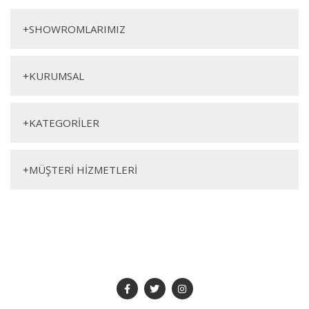
Yorum Yaz
Berjer
+
SHOWROMLARIMIZ
+
KURUMSAL
+
KATEGORİLER
Genişlik
Yükseklik
Derinlik
+
MÜŞTERİ HİZMETLERİ
95cm
80cm
100cm
SOSYAL MEDYA