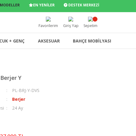
 MODELLER
EN YENİLER
DESTEK MERKEZİ
Favorilerim
Giriş Yap
Sepetim
CUK + GENÇ
AKSESUAR
BAHÇE MOBİLYASI
Berjer Y
PL-BRJ-Y-DVS
Berjer
esi
24 Ay