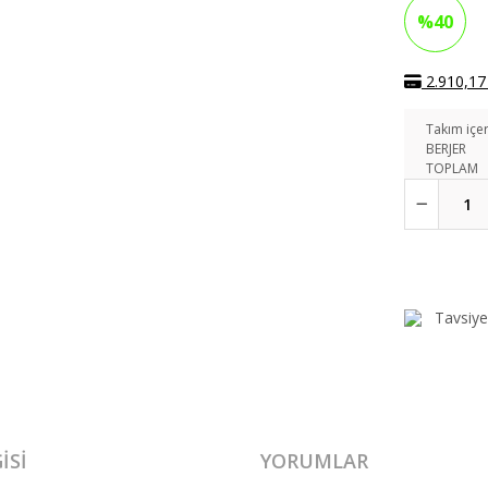
%40
2.910,17 
Takım içer
BERJER
TOPLAM
Tavsiye
ISI
YORUMLAR