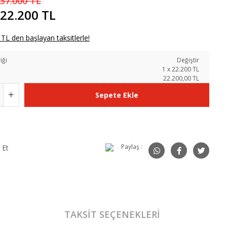
37.000 TL
22.200 TL
TL den başlayan taksitlerle!
iği
Değiştir
1
x
22.200
TL
22.200,00 TL
Sepete Ekle
Paylaş :
 Et
TAKSIT SEÇENEKLERI