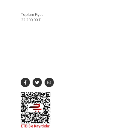
Toplam Fiyat
22.200,00
TL
-
çebilirsiniz.
SOSYAL MEDYA