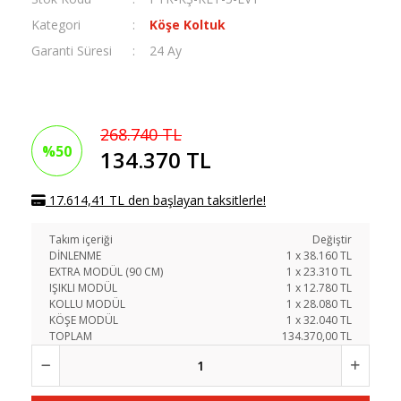
Kategori
Köşe Koltuk
Garanti Süresi
24 Ay
268.740 TL
%50
134.370 TL
17.614,41 TL den başlayan taksitlerle!
Takım içeriği
Değiştir
DİNLENME
1
x
38.160
TL
EXTRA MODÜL (90 CM)
1
x
23.310
TL
IŞIKLI MODÜL
1
x
12.780
TL
KOLLU MODÜL
1
x
28.080
TL
KÖŞE MODÜL
1
x
32.040
TL
TOPLAM
134.370,00 TL