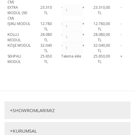
CM)
EXTRA
23.310
-
+
23.310,00
-
MODÜL (90
TL
TL
CM)
IŞIKLI MODÜL
12.780
-
+
12.780,00
-
TL
TL
KOLLU
28.080
-
+
28.080,00
-
MODÜL
TL
TL
KÖŞE MODÜL
32.040
-
+
32.040,00
-
TL
TL
SEHPALI
25.650
Takıma ekle
25.650,00
+
MODÜL
TL
TL
Petra Köşe Koltuk 5 1. Sınıf malzeme ve özel işçilik ile üretilmekte olup 2
yıl resmi garanti kapsamındadır. Petra Köşe Koltuk 5 hakkında detaylı
Bu ürüne ilk yorumu siz yapın!
bilgi için iletişime geçebilirsiniz.
Petra Köşe Koltuk 5
Yorum Yaz
Köşe Koltuk
+
SHOWROMLARIMIZ
+
KURUMSAL