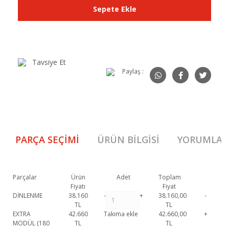
Sepete Ekle
Tavsiye Et
Paylaş :
PARÇA SEÇIMI
ÜRÜN BILGISI
YORUMLAR
Parçalar
Ürün
Adet
Toplam
Fiyatı
Fiyat
DİNLENME
38.160
-
+
38.160,00
-
TL
TL
EXTRA
42.660
Takıma ekle
42.660,00
+
MODÜL (180
TL
TL