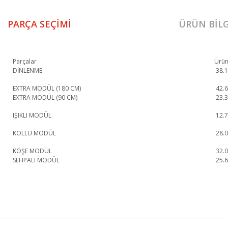
PARÇA SEÇIMI
ÜRÜN BILG
Parçalar
Ürün
DİNLENME
38.
EXTRA MODÜL (180 CM)
42.
EXTRA MODÜL (90 CM)
23.
IŞIKLI MODÜL
12.
KOLLU MODÜL
28.
KÖŞE MODÜL
32.
SEHPALI MODÜL
25.
Petra Köşe Koltuk 7 1. Sınıf malzeme ve özel işçilik ile üretilmekte olup 2 yıl 
Petra Köşe Koltuk 7
Köşe Koltuk