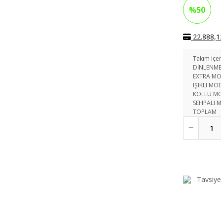
%50
22.888,12
Takım içer
DİNLENM
EXTRA MO
IŞIKLI MO
KOLLU M
SEHPALI 
TOPLAM
Tavsiye