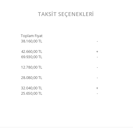
TAKSIT SEÇENEKLERI
Toplam Fiyat
38.160,00
TL
-
42.660,00
TL
+
69.930,00
TL
-
12.780,00
TL
-
28.080,00
TL
-
32.040,00
TL
+
25.650,00
TL
-
e geçebilirsiniz.