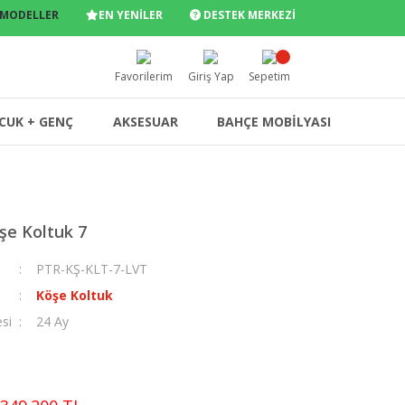
 MODELLER
EN YENİLER
DESTEK MERKEZİ
Favorilerim
Giriş Yap
Sepetim
CUK + GENÇ
AKSESUAR
BAHÇE MOBİLYASI
şe Koltuk 7
PTR-KŞ-KLT-7-LVT
Köşe Koltuk
esi
24 Ay