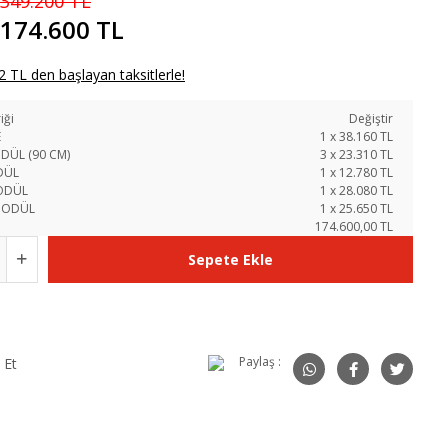
349.200 TL
174.600 TL
 TL den başlayan taksitlerle!
iği
Değiştir
E
1
x
38.160
TL
DÜL (90 CM)
3
x
23.310
TL
DÜL
1
x
12.780
TL
ODÜL
1
x
28.080
TL
MODÜL
1
x
25.650
TL
174.600,00 TL
Sepete Ekle
Paylaş :
 Et