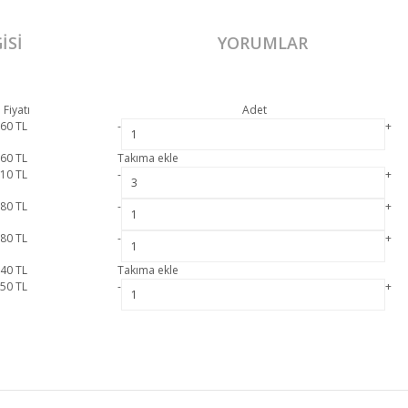
ISI
YORUMLAR
 Fiyatı
Adet
160
TL
-
+
660
TL
Takıma ekle
310
TL
-
+
780
TL
-
+
080
TL
-
+
040
TL
Takıma ekle
650
TL
-
+
resmi garanti kapsamındadır. Petra Köşe Koltuk 7 hakkında detaylı bilgi için iletişim
Bu ürüne ilk yorumu siz yapın!