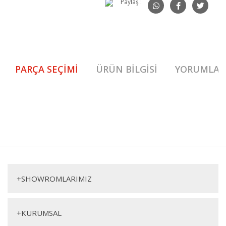
Paylaş :
PARÇA SEÇIMI
ÜRÜN BILGISI
YORUMLAR
Pisa Tekli Oturma Grubu(Gri) 1. Sınıf malzeme ve özel işçilik ile
üretilmekte olup 2 yıl resmi garanti kapsamındadır. Pisa Tekli Oturma
Bu ürüne ilk yorumu siz yapın!
Grubu(Gri) hakkında detaylı bilgi için iletişime geçebilirsiniz.
Pisa Tekli Oturma Grubu(Gri)
Masa
Yorum Yaz
Oturma Grubu
+
SHOWROMLARIMIZ
+
KURUMSAL