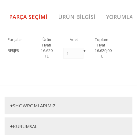
PARÇA SEÇIMI
ÜRÜN BILGISI
YORUMLAR
Parçalar
Ürün
Adet
Toplam
Fiyatı
Fiyat
BERJER
16.620
-
+
16.620,00
-
TL
TL
Pragma Berjer 1. Sınıf malzeme ve özel işçilik ile üretilmekte olup 2 yıl
resmi garanti kapsamındadır. Pragma Berjer hakkında detaylı bilgi için
Bu ürüne ilk yorumu siz yapın!
iletişime geçebilirsiniz.
Pragma Berjer
Yorum Yaz
Berjer
+
SHOWROMLARIMIZ
+
KURUMSAL