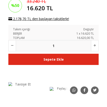
33.240 TL
%50
16.620 TL
2.178,70 TL den başlayan taksitlerle!
Takım içeriği
Değiştir
BERJER
1
x
16.620
TL
TOPLAM
16.620,00 TL
Sepete Ekle
Tavsiye Et
Paylaş :