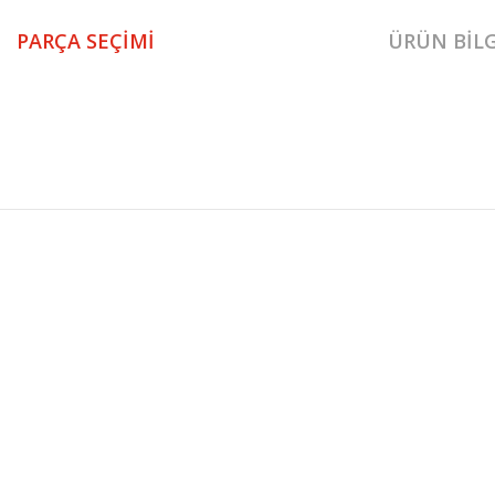
PARÇA SEÇIMI
ÜRÜN BILG
Pragma Yemek Masası 1. Sınıf malzeme ve özel işçilik ile üretilmekte olup 2 
Pragma Yemek Masası
Masa
KURUMSAL
KATEGORİLER
HAKKIMIZDA
KOLTUK TAKIMI
MAĞAZALARIMIZ
YEMEK ODASI
İLETİŞİM
YATAK ODASI
BLOG
TV ÜNİTESİ
FRANCHISE BAŞVURU
KÖŞE KOLTUK
Genişlik
Yükseklik
Derinlik
180+42cm
76cm
98cm