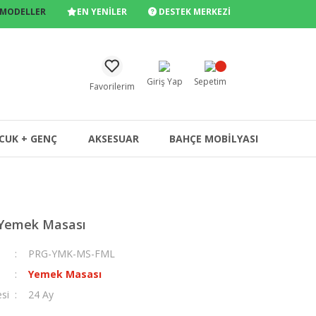
 MODELLER
EN YENİLER
DESTEK MERKEZİ
Giriş Yap
Sepetim
Favorilerim
CUK + GENÇ
AKSESUAR
BAHÇE MOBİLYASI
Yemek Masası
PRG-YMK-MS-FML
Yemek Masası
esi
24 Ay