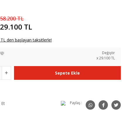
58.200 TL
29.100 TL
TL den başlayan taksitlerle!
iği
Değiştir
x
29.100
TL
Sepete Ekle
Paylaş :
 Et