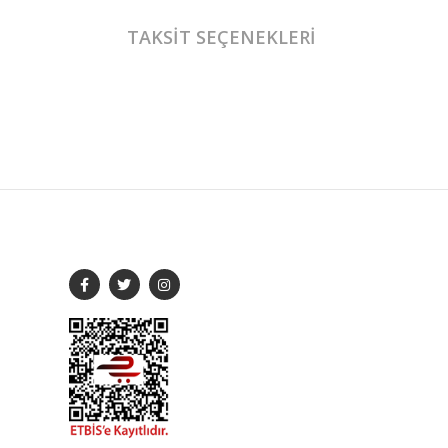
TAKSIT SEÇENEKLERI
iletişime geçebilirsiniz.
SOSYAL MEDYA