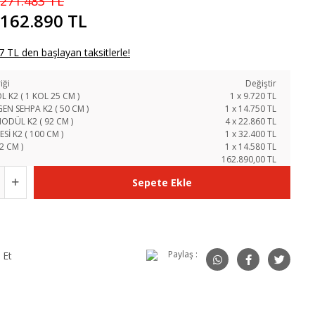
271.483 TL
162.890 TL
 TL den başlayan taksitlerle!
iği
Değiştir
L K2 ( 1 KOL 25 CM )
1
x
9.720
TL
N SEHPA K2 ( 50 CM )
1
x
14.750
TL
ODÜL K2 ( 92 CM )
4
x
22.860
TL
Sİ K2 ( 100 CM )
1
x
32.400
TL
2 CM )
1
x
14.580
TL
162.890,00 TL
Sepete Ekle
Paylaş :
 Et