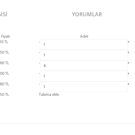
ISI
YORUMLAR
 Fiyatı
Adet
20
TL
-
+
750
TL
-
+
860
TL
-
+
400
TL
-
+
580
TL
-
+
750
TL
Takıma ekle
esmi garanti kapsamındadır. Puzzle Köşe Koltuk hakkında detaylı bilgi için iletişime
Bu ürüne ilk yorumu siz yapın!