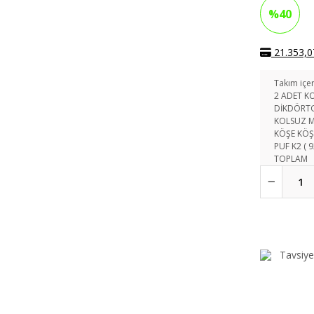
%40
21.353,07
Takım içer
2 ADET KO
DİKDÖRTGE
KOLSUZ M
KÖŞE KÖŞE
PUF K2 ( 9
TOPLAM
Tavsiye