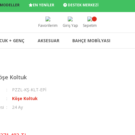
 MODELLER
EN YENİLER
DESTEK MERKEZİ
Favorilerim
Giriş Yap
Sepetim
CUK + GENÇ
AKSESUAR
BAHÇE MOBİLYASI
öşe Koltuk
PZZL-KŞ-KLT-EPİ
Köşe Koltuk
esi
24 Ay