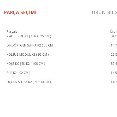
PARÇA SEÇIMI
ÜRÜN BILG
Parçalar
Ürün
2 ADET KOL K2 ( 1 KOL 25 CM )
9.7
DİKDÖRTGEN SEHPA K2 ( 50 CM )
14.
KOLSUZ MODÜL K2 ( 92 CM )
22.
KÖŞE KÖŞESİ K2 ( 100 CM )
32.
PUF K2 ( 92 CM )
14.
ÜÇGEN SEHPA K2 ( 60*30 CM )
14.
Puzzle Köşe Koltuk 1. Sınıf malzeme ve özel işçilik ile üretilmekte olup 2 yıl r
Puzzle Köşe Koltuk
Köşe Koltuk