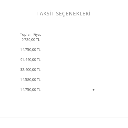
TAKSIT SEÇENEKLERI
Toplam Fiyat
9.720,00
TL
-
14.750,00
TL
-
91.440,00
TL
-
32.400,00
TL
-
14.580,00
TL
-
14.750,00
TL
+
 geçebilirsiniz.