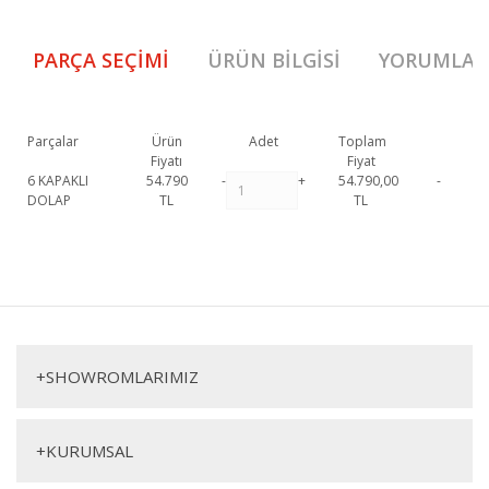
PARÇA SEÇIMI
ÜRÜN BILGISI
YORUMLAR
Parçalar
Ürün
Adet
Toplam
Fiyatı
Fiyat
6 KAPAKLI
54.790
-
+
54.790,00
-
DOLAP
TL
TL
Rams Gardırop 1. Sınıf malzeme ve özel işçilik ile üretilmekte olup 2 yıl
resmi garanti kapsamındadır. Rams Gardırop hakkında detaylı bilgi için
Bu ürüne ilk yorumu siz yapın!
iletişime geçebilirsiniz.
Rams Gardırop
Yorum Yaz
Gardırop
+
SHOWROMLARIMIZ
+
KURUMSAL