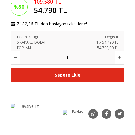
109.580 TL
%50
54.790 TL
7.182,36 TL den başlayan taksitlerle!
Takım içeriği
Değiştir
6 KAPAKLI DOLAP
1
x
54.790
TL
TOPLAM
54.790,00 TL
Sepete Ekle
Tavsiye Et
Paylaş :