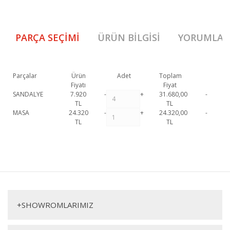
PARÇA SEÇIMI
ÜRÜN BILGISI
YORUMLAR
Parçalar
Ürün
Adet
Toplam
Fiyatı
Fiyat
SANDALYE
7.920
-
+
31.680,00
-
TL
TL
MASA
24.320
-
+
24.320,00
-
TL
TL
Rams Yemek Masası Takımı 1. Sınıf malzeme ve özel işçilik ile
üretilmekte olup 2 yıl resmi garanti kapsamındadır. Rams Yemek
Bu ürüne ilk yorumu siz yapın!
Masası Takımı hakkında detaylı bilgi için iletişime geçebilirsiniz.
Rams Yemek Masası Takımı
Yorum Yaz
Açılır Masa
+
SHOWROMLARIMIZ