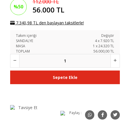
112.000 TL
%50
56.000 TL
7.340,98 TL den başlayan taksitlerle!
Takım içeriği
Değiştir
SANDALYE
4
x
7.920
TL
MASA
1
x
24.320
TL
TOPLAM
56.000,00 TL
Sepete Ekle
Tavsiye Et
Paylaş :