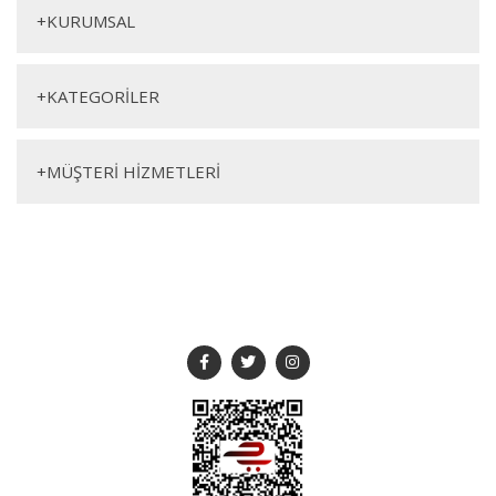
+
KURUMSAL
+
KATEGORİLER
Genişlik
Yükseklik
Derinlik
+
MÜŞTERİ HİZMETLERİ
170cm
78cm
95cm
SOSYAL MEDYA