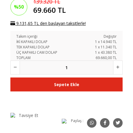
139.320 TL
%50
69.660 TL
9.131,65 TL den başlayan taksitlerle!
Takım içeriği
Değiştir
İKİ KAPAKLI DOLAP
1
x
14.940
TL
TEK KAPAKLI DOLAP
1
x
11.340
TL
ÜÇ KAPAKLI CAM DOLAP
1
x
43.380
TL
TOPLAM
69.660,00 TL
Sepete Ekle
Tavsiye Et
Paylaş :