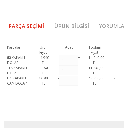
PARÇA SEÇIMI
ÜRÜN BILGISI
YORUMLAR
Parçalar
Ürün
Adet
Toplam
Fiyatı
Fiyat
İKİ KAPAKLI
14.940
-
+
14.940,00
-
DOLAP
TL
TL
TEK KAPAKLI
11.340
-
+
11.340,00
-
DOLAP
TL
TL
ÜÇ KAPAKLI
43.380
-
+
43.380,00
-
CAM DOLAP
TL
TL
Roma Gardırop 1. Sınıf malzeme ve özel işçilik ile üretilmekte olup 2 yıl
resmi garanti kapsamındadır.
Roma Gardırop hakkında detaylı bilgi için
Bu ürüne ilk yorumu siz yapın!
iletişime geçebilirsiniz.
Roma Gardırop
Yorum Yaz
Dolap