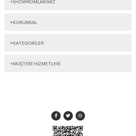
+
SHOWROMLARIMIZ
+
KURUMSAL
+
KATEGORİLER
Genişlik
Yükseklik
Derinlik
+
MÜŞTERİ HİZMETLERİ
288cm
231cm
66cm
SOSYAL MEDYA