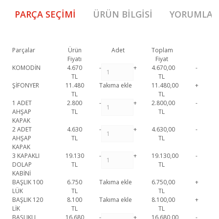
PARÇA SEÇIMI
ÜRÜN BILGISI
YORUMLAR
Parçalar
Ürün
Adet
Toplam
Fiyatı
Fiyat
KOMODİN
4.670
-
+
4.670,00
-
TL
TL
ŞİFONYER
11.480
Takıma ekle
11.480,00
+
TL
TL
1 ADET
2.800
-
+
2.800,00
-
AHŞAP
TL
TL
KAPAK
2 ADET
4.630
-
+
4.630,00
-
AHŞAP
TL
TL
KAPAK
3 KAPAKLI
19.130
-
+
19.130,00
-
DOLAP
TL
TL
KABİNİ
BAŞLIK 100
6.750
Takıma ekle
6.750,00
+
LÜK
TL
TL
BAŞLIK 120
8.100
Takıma ekle
8.100,00
+
LİK
TL
TL
BAŞLIKLI
16.680
-
+
16.680,00
-