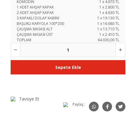
KOMODİN
1
x
4.670
TL
1 ADET AHŞAP KAPAK
1
x
2.800
TL
2 ADET AHŞAP KAPAK
1
x
4.630
TL
3 KAPAKLI DOLAP KABİNİ
1
x
19.130
TL
BAŞLIKLI KARYOLA 100*200
1
x
16.680
TL
ÇALIŞMA MASASI ALT
1
x
13.710
TL
ÇALIŞMA MASASI ÜST
1
x
2.410
TL
TOPLAM
64.030,00 TL
Sepete Ekle
Tavsiye Et
Paylaş :