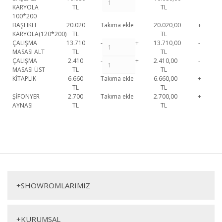
KARYOLA
TL
TL
100*200
BAŞLIKLI
20.020
Takıma ekle
20.020,00
+
KARYOLA(120*200)
TL
TL
ÇALIŞMA
13.710
-
+
13.710,00
-
MASASI ALT
TL
TL
ÇALIŞMA
2.410
-
+
2.410,00
-
MASASI ÜST
TL
TL
KİTAPLIK
6.660
Takıma ekle
6.660,00
+
TL
TL
ŞİFONYER
2.700
Takıma ekle
2.700,00
+
AYNASI
TL
TL
Roma Genç Odası Takımı(3 Kap.) 1. Sınıf malzeme ve özel işçilik ile
üretilmekte olup 2 yıl resmi garanti kapsamındadır. Roma Genç Odası
Bu ürüne ilk yorumu siz yapın!
Takımı(3 Kap.) hakkında detaylı bilgi için iletişime geçebilirsiniz.
Roma Genç Odası Takımı(3
Karyola
Yorum Yaz
Kap.)
+
SHOWROMLARIMIZ
Üç Kapılı Gardırop
+
KURUMSAL