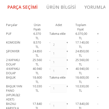
PARÇA SEÇIMI
ÜRÜN BILGISI
YORUMLAR
Parçalar
Ürün
Adet
Toplam
Fiyatı
Fiyat
PUF
6.370
Takıma ekle
6.370,00
+
TL
TL
KOMODİN
8.570
-
+
17.140,00
-
TL
TL
ŞİFONYER
24.850
-
+
24.850,00
-
TL
TL
2 KAPAKLI
25.560
-
+
25.560,00
-
DOLAP
TL
TL
4 KAPAKLI
40.940
-
+
40.940,00
-
DOLAP
TL
TL
BAŞLIK
18.600
Takıma ekle
18.600,00
+
TL
TL
BAŞLIK YAN
10.330
-
+
10.330,00
-
PANO
TL
TL
(APLİKLİ)(2
ADET)
BAZALI
17.840
-
+
17.840,00
-
KARYOLA
TL
TL