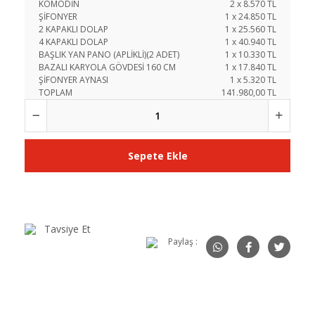
KOMODİN
2
x
8.570
TL
ŞİFONYER
1
x
24.850
TL
2 KAPAKLI DOLAP
1
x
25.560
TL
4 KAPAKLI DOLAP
1
x
40.940
TL
BAŞLIK YAN PANO (APLİKLİ)(2 ADET)
1
x
10.330
TL
BAZALI KARYOLA GÖVDESİ 160 CM
1
x
17.840
TL
ŞİFONYER AYNASI
1
x
5.320
TL
TOPLAM
141.980,00 TL
Sepete Ekle
Tavsiye Et
Paylaş :