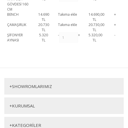
GÖVDESİ 160
CM
BENCH
14.690
Takıma ekle
14.690,00
+
TL
TL
ÇAMAŞIRLIK
20.730
Takıma ekle
20.730,00
+
TL
TL
ŞİFONYER
5.320
-
+
5.320,00
-
AYNASI
TL
TL
Rosita Yatak Odası Takımı 1. Sınıf malzeme ve özel işçilik ile
üretilmekte olup 2 yıl resmi garanti kapsamındadır. Rosita Yatak Odası
Bu ürüne ilk yorumu siz yapın!
Takımı hakkında detaylı bilgi için iletişime geçebilirsiniz.
Rosita Yatak Odası Takımı
Yorum Yaz
Gardırop
Karyola
+
SHOWROMLARIMIZ
+
KURUMSAL
+
KATEGORİLER