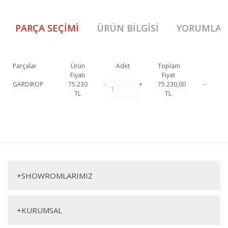
PARÇA SEÇIMI
ÜRÜN BILGISI
YORUMLAR
Parçalar
Ürün
Adet
Toplam
Fiyatı
Fiyat
GARDIROP
75.230
-
+
75.230,00
-
TL
TL
Santo Gardırop 1. Sınıf malzeme ve özel işçilik ile üretilmekte olup 2 yıl
resmi garanti kapsamındadır. Santo Gardırop hakkında detaylı bilgi için
Bu ürüne ilk yorumu siz yapın!
iletişime geçebilirsiniz.
Santo Gardırop
Yorum Yaz
Dolap
+
SHOWROMLARIMIZ
+
KURUMSAL