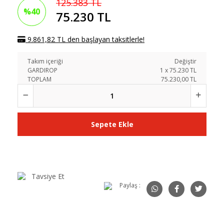
125.383 TL
%40
75.230 TL
9.861,82 TL den başlayan taksitlerle!
Takım içeriği
Değiştir
GARDIROP
1
x
75.230
TL
TOPLAM
75.230,00 TL
Sepete Ekle
Tavsiye Et
Paylaş :