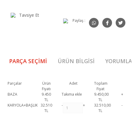
Tavsiye Et
Paylaş :
PARÇA SEÇIMI
ÜRÜN BILGISI
YORUMLAR
Parçalar
Ürün
Adet
Toplam
Fiyatı
Fiyat
BAZA
9.450
Takıma ekle
9.450,00
+
TL
TL
KARYOLA+BAŞLIK
32.510
-
+
32.510,00
-
TL
TL
Savana Karyola 1. Sınıf malzeme ve özel işçilik ile üretilmekte olup 2 yıl
resmi garanti kapsamındadır. Savana Karyola hakkında detaylı bilgi için
Bu ürüne ilk yorumu siz yapın!