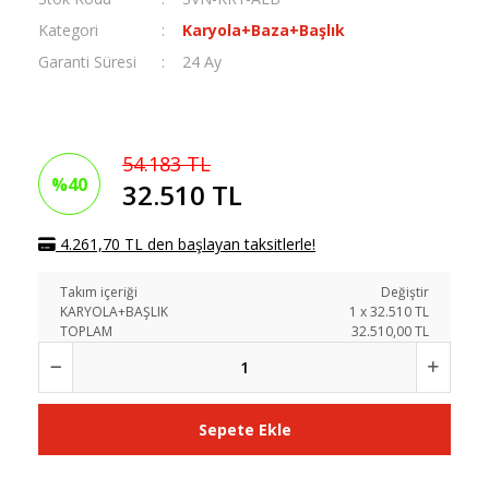
Kategori
Karyola+Baza+Başlık
Garanti Süresi
24 Ay
54.183 TL
%40
32.510 TL
4.261,70 TL den başlayan taksitlerle!
Takım içeriği
Değiştir
KARYOLA+BAŞLIK
1
x
32.510
TL
TOPLAM
32.510,00 TL
Sepete Ekle