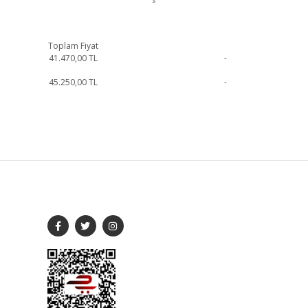
Toplam Fiyat
41.470,00
TL
-
45.250,00
TL
-
me geçebilirsiniz.
SOSYAL MEDYA