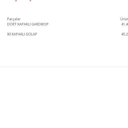
Parçalar
Ürün
DÖRT KAPAKLI GARDIROP
41.
İKİ KAPAKLI GOLAP
45.
Sebastian Gardırop 1. Sınıf malzeme ve özel işçilik ile üretilmekte olup 2 yı
Sebastian Gardırop
Dolap
KURUMSAL
KATEGORİLER
HAKKIMIZDA
KOLTUK TAKIMI
MAĞAZALARIMIZ
YEMEK ODASI
İLETİŞİM
YATAK ODASI
BLOG
TV ÜNİTESİ
FRANCHISE BAŞVURU
KÖŞE KOLTUK