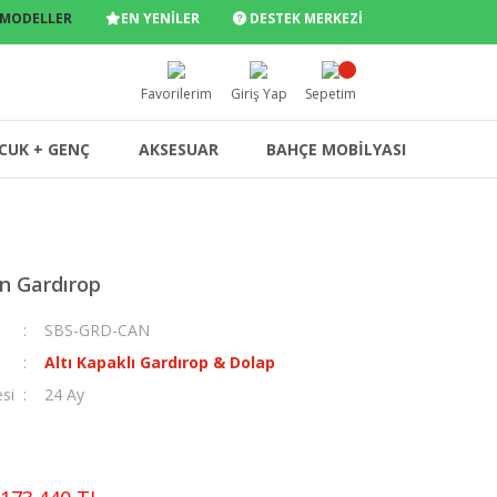
 MODELLER
EN YENİLER
DESTEK MERKEZİ
Favorilerim
Giriş Yap
Sepetim
CUK + GENÇ
AKSESUAR
BAHÇE MOBİLYASI
n Gardırop
SBS-GRD-CAN
Altı Kapaklı Gardırop & Dolap
esi
24 Ay