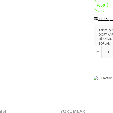
%50
11.368,03
Takım içer
DÖRT KAP
İKİ KAPAK
TOPLAM
Tavsiye
ISI
YORUMLAR