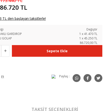
173.440 TL
86.720 TL
 TL den başlayan taksitlerle!
iği
Değiştir
AKLI GARDIROP
1
x
41.470
TL
LI GOLAP
1
x
45.250
TL
86.720,00 TL
Sepete Ekle
Paylaş :
 Et
TAKSIT SEÇENEKLERI