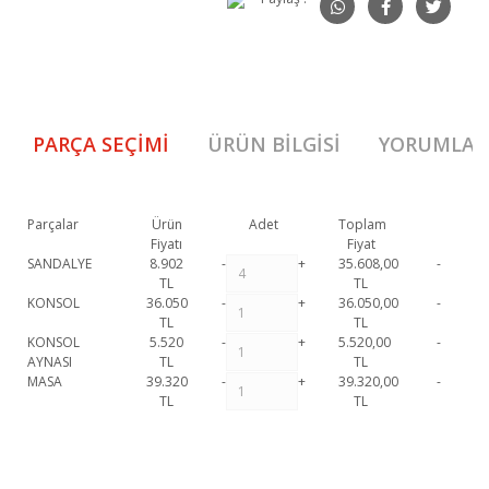
PARÇA SEÇIMI
ÜRÜN BILGISI
YORUMLAR
Parçalar
Ürün
Adet
Toplam
Fiyatı
Fiyat
SANDALYE
8.902
-
+
35.608,00
-
TL
TL
KONSOL
36.050
-
+
36.050,00
-
TL
TL
KONSOL
5.520
-
+
5.520,00
-
AYNASI
TL
TL
MASA
39.320
-
+
39.320,00
-
TL
TL
Soho Yemek Odası Takımı 1. Sınıf malzeme ve özel işçilik ile üretilmekte
olup 2 yıl resmi garanti kapsamındadır. Soho Yemek Odası Takımı