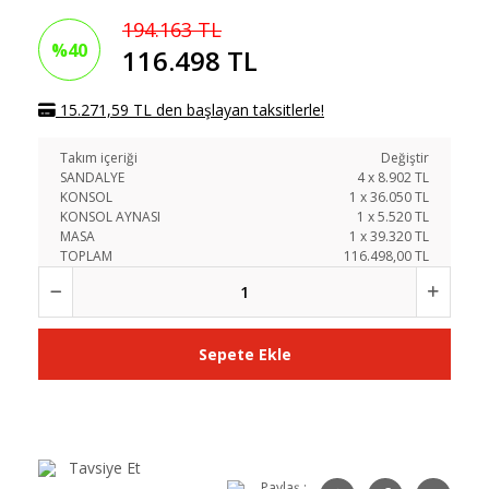
194.163 TL
%40
116.498 TL
15.271,59 TL den başlayan taksitlerle!
Takım içeriği
Değiştir
SANDALYE
4
x
8.902
TL
KONSOL
1
x
36.050
TL
KONSOL AYNASI
1
x
5.520
TL
MASA
1
x
39.320
TL
TOPLAM
116.498,00 TL
Sepete Ekle
Tavsiye Et
Paylaş :