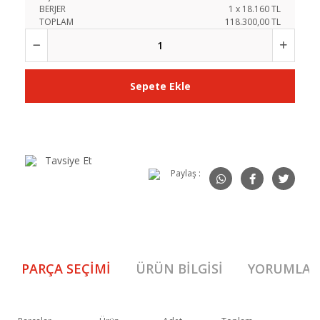
BERJER
1
x
18.160
TL
TOPLAM
118.300,00 TL
Sepete Ekle
Tavsiye Et
Paylaş :
PARÇA SEÇIMI
ÜRÜN BILGISI
YORUMLAR