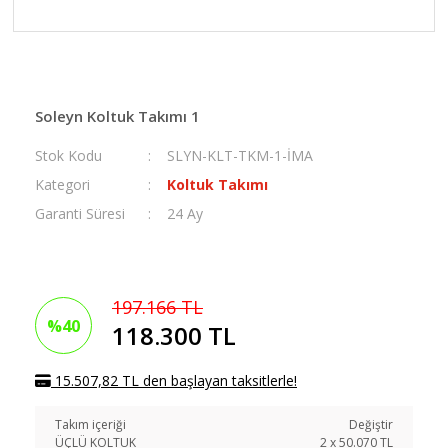
Soleyn Koltuk Takımı 1
Stok Kodu
SLYN-KLT-TKM-1-İMA
Kategori
Koltuk Takımı
Garanti Süresi
24 Ay
197.166 TL
%40
118.300 TL
15.507,82 TL den başlayan taksitlerle!
Takım içeriği
Değiştir
ÜÇLÜ KOLTUK
2
x
50.070
TL