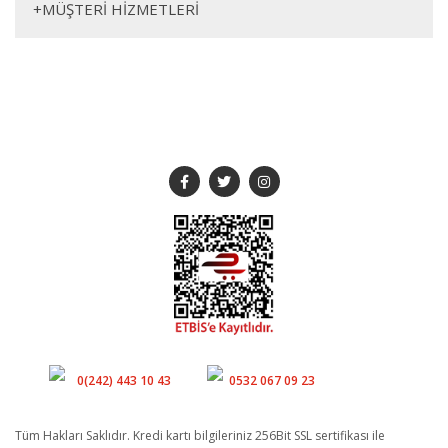
+
MÜŞTERİ HİZMETLERİ
245cm
80cm
110cm
93cm
86cm
93cm
SOSYAL MEDYA
Müşteri Hizmetleri
Whatsapp
0(242) 443 10 43
0532 067 09 23
Tüm Hakları Saklıdır. Kredi kartı bilgileriniz 256Bit SSL sertifikası ile