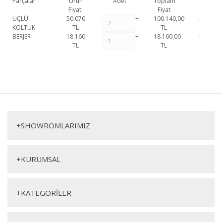
Parçalar
Ürün
Adet
Toplam
Fiyatı
Fiyat
ÜÇLÜ
50.070
-
+
100.140,00
-
KOLTUK
TL
TL
BERJER
18.160
-
+
18.160,00
-
TL
TL
Soleyn Koltuk Takımı 1 1. Sınıf malzeme ve özel işçilik ile üretilmekte
olup 2 yıl resmi garanti kapsamındadır. Soleyn Koltuk Takımı 1 hakkında
Bu ürüne ilk yorumu siz yapın!
detaylı bilgi için iletişime geçebilirsiniz.
Soleyn Koltuk Takımı 1
Yorum Yaz
Üçlü Koltuk
Berjer
+
SHOWROMLARIMIZ
+
KURUMSAL
+
KATEGORİLER
Genişlik
Yükseklik
Derinlik
Genişlik
Yükseklik
Derinlik