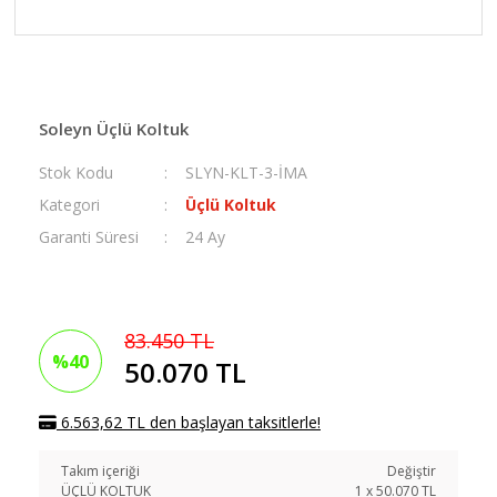
Soleyn Üçlü Koltuk
Stok Kodu
SLYN-KLT-3-İMA
Kategori
Üçlü Koltuk
Garanti Süresi
24 Ay
83.450 TL
%40
50.070 TL
6.563,62 TL den başlayan taksitlerle!
Takım içeriği
Değiştir
ÜÇLÜ KOLTUK
1
x
50.070
TL