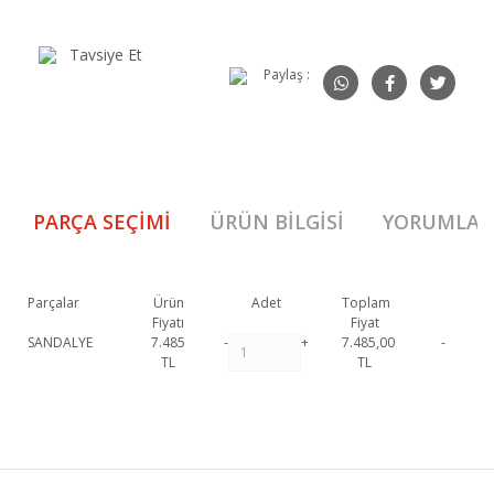
Tavsiye Et
Paylaş :
PARÇA SEÇIMI
ÜRÜN BILGISI
YORUMLAR
Parçalar
Ürün
Adet
Toplam
Fiyatı
Fiyat
SANDALYE
7.485
-
+
7.485,00
-
TL
TL
Stella Sandalye 1. Sınıf malzeme ve özel işçilik ile üretilmekte olup 2 yıl
resmi garanti kapsamındadır. Stella Sandalye hakkında detaylı bilgi için
Bu ürüne ilk yorumu siz yapın!
iletişime geçebilirsiniz.
Stella Sandalye