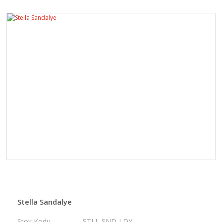
Stella Sandalye
Stok Kodu
STLL-SND-LDY