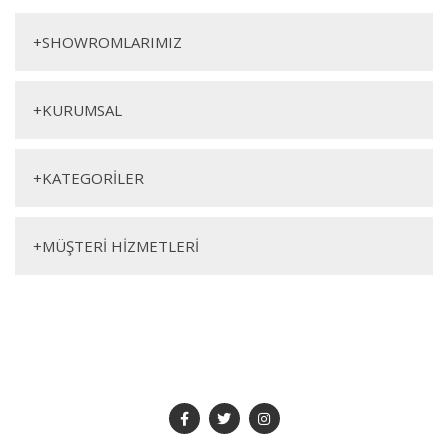
Yorum Yaz
Sandalye
+
SHOWROMLARIMIZ
+
KURUMSAL
+
KATEGORİLER
Genişlik
Yükseklik
Derinlik
+
MÜŞTERİ HİZMETLERİ
cm
cm
cm
SOSYAL MEDYA