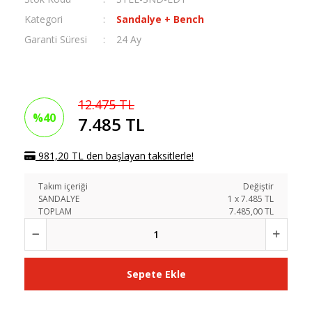
Kategori
Sandalye + Bench
Garanti Süresi
24 Ay
12.475 TL
%40
7.485 TL
981,20 TL den başlayan taksitlerle!
Takım içeriği
Değiştir
SANDALYE
1
x
7.485
TL
TOPLAM
7.485,00 TL
Sepete Ekle