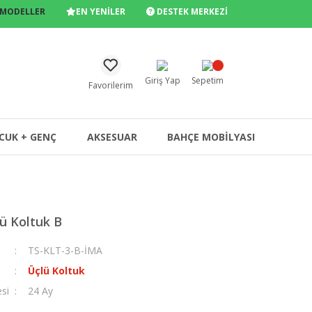
 MODELLER
EN YENİLER
DESTEK MERKEZİ
Giriş Yap
Sepetim
Favorilerim
CUK + GENÇ
AKSESUAR
BAHÇE MOBİLYASI
ü Koltuk B
TS-KLT-3-B-İMA
Üçlü Koltuk
esi
24 Ay