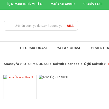
İÇ MİMARLIK HİZMETİ AL
MAĞAZALARIMIZ
SİPARİŞ TAKİP
TÜM İLLERE
ARA
OTURMA ODASI
YATAK ODASI
YEMEK OD
Anasayfa
OTURMA ODASI
Koltuk + Kanepe
Üçlü Koltuk
T