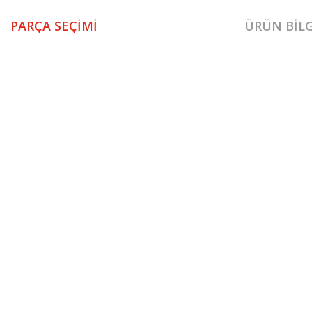
PARÇA SEÇIMI
ÜRÜN BILG
Teos Üçlü Koltuk B 1. Sınıf malzeme ve özel işçilik ile üretilmekte olup 2 yıl r
Teos Üçlü Koltuk B
Üçlü Koltuk
KURUMSAL
KATEGORİLER
HAKKIMIZDA
KOLTUK TAKIMI
MAĞAZALARIMIZ
YEMEK ODASI
İLETİŞİM
YATAK ODASI
BLOG
TV ÜNİTESİ
FRANCHISE BAŞVURU
KÖŞE KOLTUK
Genişlik
Yükseklik
Derinlik
248cm
77cm
99cm