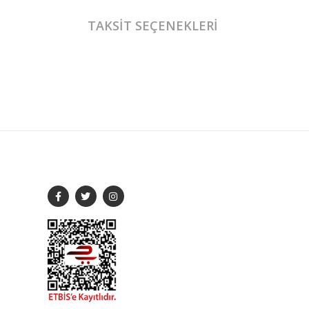
TAKSIT SEÇENEKLERI
 geçebilirsiniz.
SOSYAL MEDYA