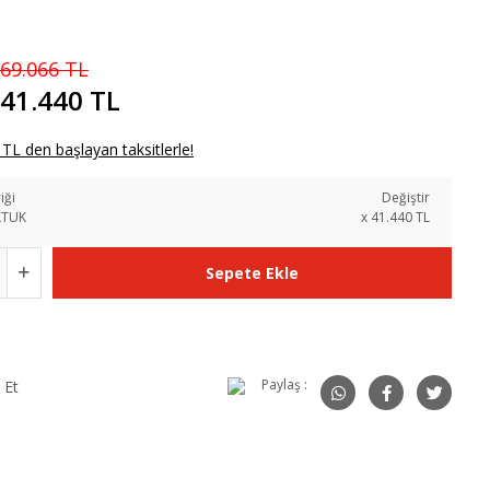
69.066 TL
41.440 TL
TL den başlayan taksitlerle!
iği
Değiştir
LTUK
x
41.440
TL
Sepete Ekle
Paylaş :
 Et