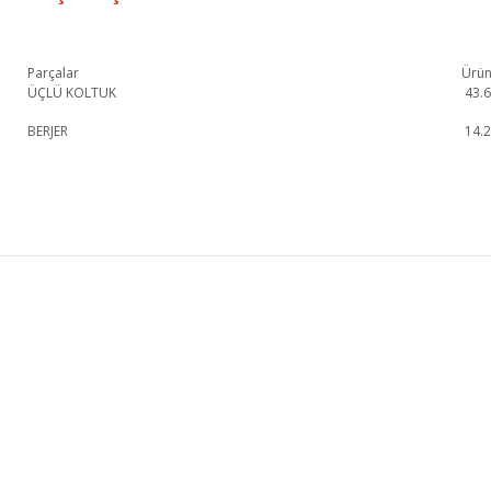
Parçalar
Ürün
ÜÇLÜ KOLTUK
43.
BERJER
14.
Troya Koltuk Takımı 1. Sınıf malzeme ve özel işçilik ile üretilmekte olup 2 yıl
Troya Koltuk Takımı
Üçlü Koltuk
KURUMSAL
KATEGORİLER
HAKKIMIZDA
KOLTUK TAKIMI
MAĞAZALARIMIZ
YEMEK ODASI
İLETİŞİM
YATAK ODASI
BLOG
TV ÜNİTESİ
FRANCHISE BAŞVURU
KÖŞE KOLTUK