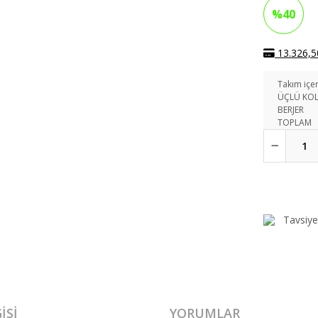
%40
13.326,50
Takım içer
ÜÇLÜ KO
BERJER
TOPLAM
Tavsiye
ISI
YORUMLAR