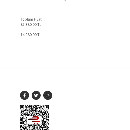
Toplam Fiyat
87.380,00
TL
-
14.280,00
TL
-
me geçebilirsiniz.
SOSYAL MEDYA