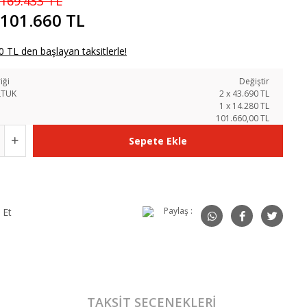
169.433 TL
101.660 TL
 TL den başlayan taksitlerle!
iği
Değiştir
LTUK
2
x
43.690
TL
1
x
14.280
TL
101.660,00 TL
Sepete Ekle
Paylaş :
 Et
TAKSIT SEÇENEKLERI