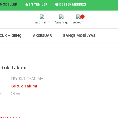
 MODELLER
EN YENİLER
DESTEK MERKEZİ
Favorilerim
Giriş Yap
Sepetim
CUK + GENÇ
AKSESUAR
BAHÇE MOBİLYASI
ltuk Takımı
TRY-KLT-TKM-İMA
Koltuk Takımı
esi
24 Ay