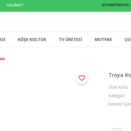
 TESLİMAT
KAMPANYALI
ASI
KÖŞE KOLTUK
TV ÜNİTESİ
MUTFAK
ÇO
ımı
Troya Ko
Stok Kodu
Kategori
Garanti Sür