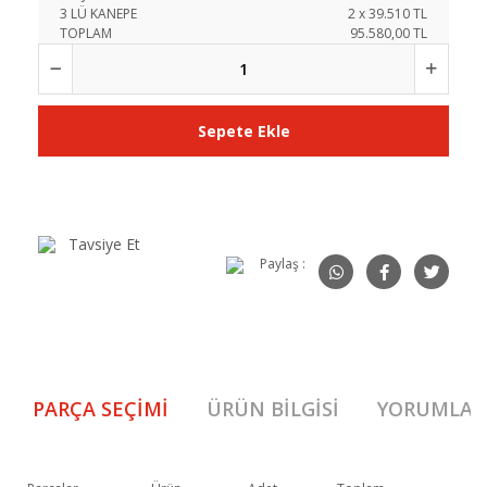
3 LÜ KANEPE
2
x
39.510
TL
TOPLAM
95.580,00 TL
Sepete Ekle
Tavsiye Et
Paylaş :
PARÇA SEÇIMI
ÜRÜN BILGISI
YORUMLAR