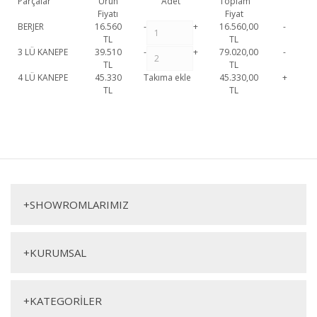
Parçalar
Ürün
Adet
Toplam
Fiyatı
Fiyat
BERJER
16.560
-
+
16.560,00
-
TL
TL
3 LÜ KANEPE
39.510
-
+
79.020,00
-
TL
TL
4 LÜ KANEPE
45.330
Takıma ekle
45.330,00
+
TL
TL
Umay Koltuk Takımı 1. Sınıf malzeme ve özel işçilik ile üretilmekte olup
2 yıl resmi garanti kapsamındadır. Umay Koltuk Takımı hakkında detaylı
Bu ürüne ilk yorumu siz yapın!
bilgi için iletişime geçebilirsiniz.
Umay Koltuk Takımı
Yorum Yaz
+
SHOWROMLARIMIZ
Üçlü Koltuk
Berjer
+
KURUMSAL
+
KATEGORİLER