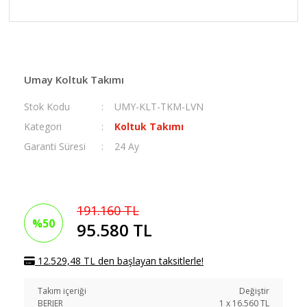
Umay Koltuk Takımı
Stok Kodu
UMY-KLT-TKM-LVN
Kategori
Koltuk Takımı
Garanti Süresi
24 Ay
191.160 TL
%50
95.580 TL
12.529,48 TL den başlayan taksitlerle!
Takım içeriği
Değiştir
BERJER
1
x
16.560
TL