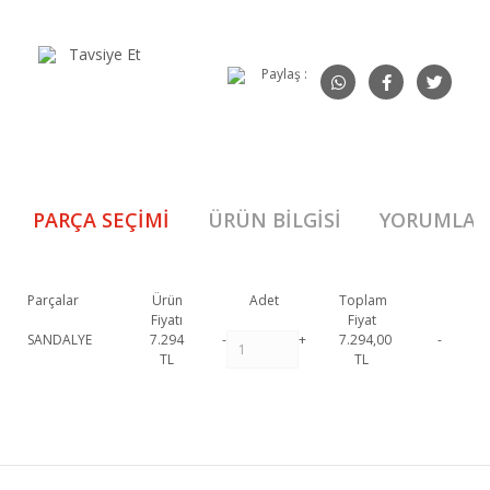
Tavsiye Et
Paylaş :
PARÇA SEÇIMI
ÜRÜN BILGISI
YORUMLAR
Parçalar
Ürün
Adet
Toplam
Fiyatı
Fiyat
SANDALYE
7.294
-
+
7.294,00
-
TL
TL
Valeria Sandalye 1. Sınıf malzeme ve özel işçilik ile üretilmekte olup 2 yıl
resmi garanti kapsamındadır.
Valeria Sandalye hakkında detaylı bilgi
Bu ürüne ilk yorumu siz yapın!
için iletişime geçebilirsiniz.
Valeria Sandalye