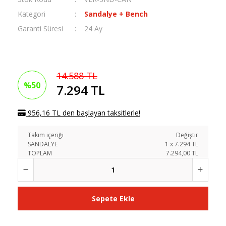
Kategori
Sandalye + Bench
Garanti Süresi
24 Ay
14.588 TL
%50
7.294 TL
956,16 TL den başlayan taksitlerle!
Takım içeriği
Değiştir
SANDALYE
1
x
7.294
TL
TOPLAM
7.294,00 TL
Sepete Ekle