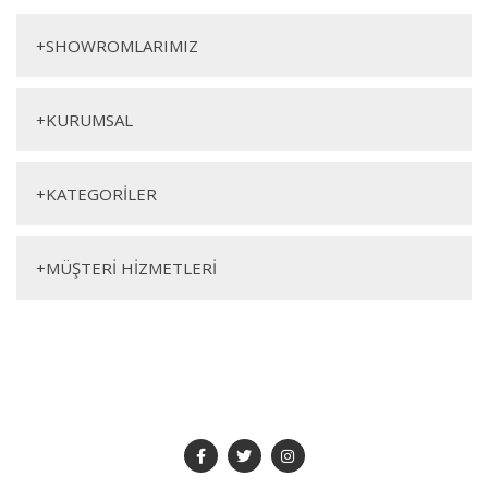
Yorum Yaz
Sandalye
+
SHOWROMLARIMIZ
+
KURUMSAL
+
KATEGORİLER
Genişlik
Yükseklik
Derinlik
+
MÜŞTERİ HİZMETLERİ
53cm
85cm
60cm
SOSYAL MEDYA