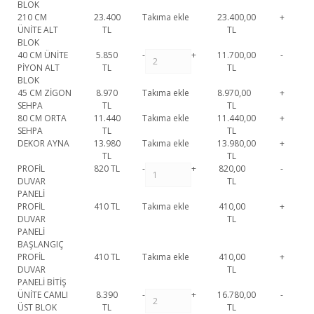
BLOK
210 CM
23.400
Takıma ekle
23.400,00
+
ÜNİTE ALT
TL
TL
BLOK
40 CM ÜNİTE
5.850
-
+
11.700,00
-
PİYON ALT
TL
TL
BLOK
45 CM ZİGON
8.970
Takıma ekle
8.970,00
+
SEHPA
TL
TL
80 CM ORTA
11.440
Takıma ekle
11.440,00
+
SEHPA
TL
TL
DEKOR AYNA
13.980
Takıma ekle
13.980,00
+
TL
TL
PROFİL
820
TL
-
+
820,00
-
DUVAR
TL
PANELİ
PROFİL
410
TL
Takıma ekle
410,00
+
DUVAR
TL
PANELİ
BAŞLANGIÇ
PROFİL
410
TL
Takıma ekle
410,00
+
DUVAR
TL
PANELİ BİTİŞ
ÜNİTE CAMLI
8.390
-
+
16.780,00
-
ÜST BLOK
TL
TL