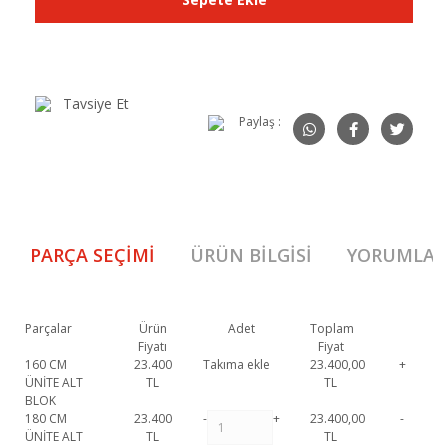
Tavsiye Et
Paylaş :
PARÇA SEÇIMI
ÜRÜN BILGISI
YORUMLAR
Parçalar
Ürün
Adet
Toplam
Fiyatı
Fiyat
160 CM
23.400
Takıma ekle
23.400,00
+
ÜNİTE ALT
TL
TL
BLOK
180 CM
23.400
-
+
23.400,00
-
ÜNİTE ALT
TL
TL