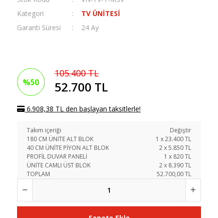
Kategori
TV ÜNİTESİ
Garanti Süresi
24 Ay
105.400 TL
%50
52.700 TL
6.908,38 TL den başlayan taksitlerle!
Takım içeriği
Değiştir
180 CM ÜNİTE ALT BLOK
1
x
23.400
TL
40 CM ÜNİTE PİYON ALT BLOK
2
x
5.850
TL
PROFİL DUVAR PANELİ
1
x
820
TL
ÜNİTE CAMLI ÜST BLOK
2
x
8.390
TL
TOPLAM
52.700,00 TL
Sepete Ekle