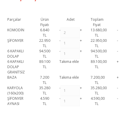
Parçalar
Ürün
Adet
Toplam
Fiyatı
Fiyat
KOMODİN
6.840
-
+
13.680,00
-
TL
TL
ŞİFONYER
22.950
-
+
22.950,00
-
TL
TL
6 KAPAKLI
94.500
-
+
94.500,00
-
DOLAP
TL
TL
6 KAPAKLI
89.100
Takıma ekle
89.100,00
+
DOLAP
TL
TL
GRANİTSİZ
BAZA
7.200
Takıma ekle
7.200,00
+
TL
TL
KARYOLA
35.280
-
+
35.280,00
-
(160x200)
TL
TL
ŞİFONYER
4.590
-
+
4.590,00
-
AYNASI
TL
TL
Venüs Yatak Odası Takımı 1. Sınıf malzeme ve özel işçilik ile üretilmekte
olup 2 yıl resmi garanti kapsamındadır. Venüs Yatak Odası Takımı
Bu ürüne ilk yorumu siz yapın!
hakkında detaylı bilgi için iletişime geçebilirsiniz.