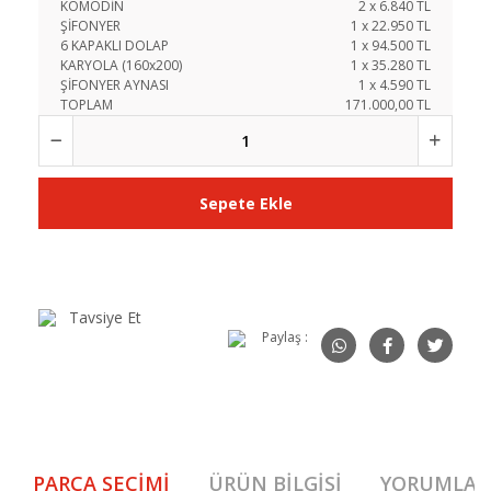
KOMODİN
2
x
6.840
TL
ŞİFONYER
1
x
22.950
TL
6 KAPAKLI DOLAP
1
x
94.500
TL
KARYOLA (160x200)
1
x
35.280
TL
ŞİFONYER AYNASI
1
x
4.590
TL
TOPLAM
171.000,00 TL
Sepete Ekle
Tavsiye Et
Paylaş :
PARÇA SEÇIMI
ÜRÜN BILGISI
YORUMLAR