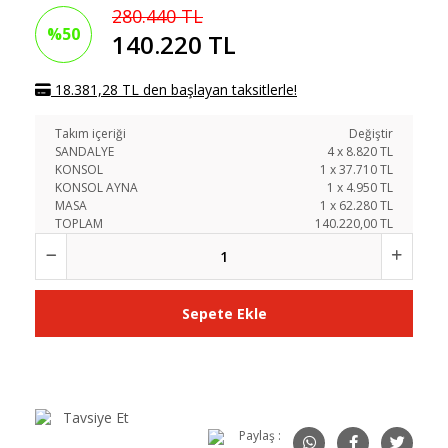
280.440 TL
%50
140.220 TL
18.381,28 TL den başlayan taksitlerle!
Takım içeriği
Değiştir
SANDALYE
4
x
8.820
TL
KONSOL
1
x
37.710
TL
KONSOL AYNA
1
x
4.950
TL
MASA
1
x
62.280
TL
TOPLAM
140.220,00 TL
Sepete Ekle
Tavsiye Et
Paylaş :