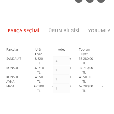
PARÇA SEÇIMI
ÜRÜN BILGISI
YORUMLAR
Parçalar
Ürün
Adet
Toplam
Fiyatı
Fiyat
SANDALYE
8.820
-
+
35.280,00
-
TL
TL
KONSOL
37.710
-
+
37.710,00
-
TL
TL
KONSOL
4.950
-
+
4.950,00
-
AYNA
TL
TL
MASA
62.280
-
+
62.280,00
-
TL
TL
Venüs Yemek Odası Takımı 1. Sınıf malzeme ve özel işçilik ile
üretilmekte olup 2 yıl resmi garanti kapsamındadır. Venüs Yemek Odası
Bu ürüne ilk yorumu siz yapın!
Takımı hakkında detaylı bilgi için iletişime geçebilirsiniz.