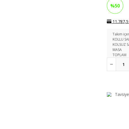
%50
11.787,51
Takım içer
KOLLU S
KOLSUZ 
MASA
TOPLAM
Tavsiye