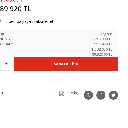
179.840 TL
89.920 TL
 TL den başlayan taksitlerle!
iği
Değiştir
ANDALYE
2
x
9.990
TL
SANDALYE
4
x
7.980
TL
1
x
38.020
TL
89.920,00 TL
Sepete Ekle
Paylaş :
 Et