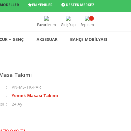
 MODELLER
EN YENİLER
DESTEK MERKEZİ
Favorilerim
Giriş Yap
Sepetim
CUK + GENÇ
AKSESUAR
BAHÇE MOBİLYASI
 Masa Takımı
VN-MS-TK-PAR
Yemek Masası Takımı
esi
24 Ay