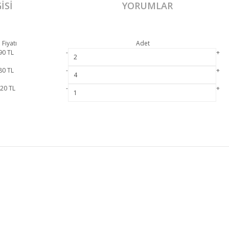
ISI
YORUMLAR
 Fiyatı
Adet
90
TL
-
+
80
TL
-
+
020
TL
-
+
ıl resmi garanti kapsamındadır.
Vintage Masa Takımı hakkında detaylı bilgi için ilet
Bu ürüne ilk yorumu siz yapın!
MÜŞTERİ HİZMETLERİ
Yorum Yaz
MESAFELİ SATIŞ SÖZLEŞMESİ
GİZLİLİK VE GÜVENLİK
İADE DEĞİŞİM
ÖN BİLGİLENDİRME