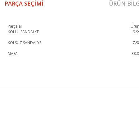
PARÇA SEÇIMI
ÜRÜN BILG
Parçalar
Ürün
KOLLU SANDALYE
9.9
KOLSUZ SANDALYE
7.9
MASA
38.
Vintage Masa Takımı 1. Sınıf malzeme ve özel işçilik ile üretilmekte olup 2 y
Vintage Masa Takımı
Masa
KURUMSAL
KATEGORİLER
HAKKIMIZDA
KOLTUK TAKIMI
MAĞAZALARIMIZ
YEMEK ODASI
İLETİŞİM
YATAK ODASI
BLOG
TV ÜNİTESİ