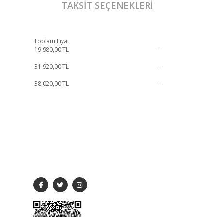
TAKSIT SEÇENEKLERI
Toplam Fiyat
19.980,00
TL
-
31.920,00
TL
-
38.020,00
TL
-
işime geçebilirsiniz.
SOSYAL MEDYA